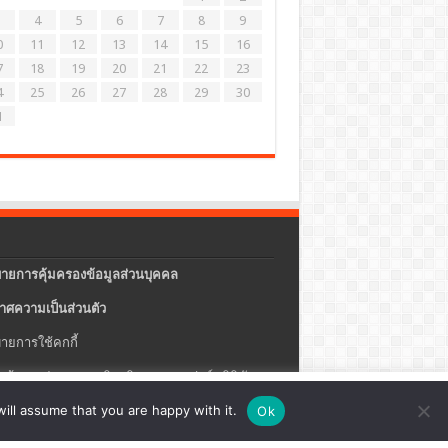
4
5
6
7
8
9
0
11
12
13
14
15
16
7
18
19
20
21
22
23
4
25
26
27
28
29
30
1
ายการคุ้มครองข้อมูลส่วนบุคคล
าศความเป็นส่วนตัว
ายการใช้คกกี้
แจ้งการประกอบธุรกิจบริการแพลตฟอร์มดิจิทัล
ปรุง
ตั้งค่าคุกกี้
ตกลง
ill assume that you are happy with it.
Ok
ายความปลอดภัยของข้อมูลสารสนเทศ