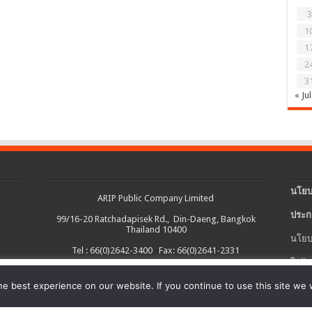
3
1
1
2
3
« Jul
นโยบ
ARIP Public Company Limited
ประก
99/16-20 Ratchadapisek Rd., Din-Daeng, Bangkok
Thailand 10400
นโยบ
Tel : 66(0)2642-3400 Fax: 66(0)2641-2331
ใบรับ
งต่อเนื่อง และอำนวยความสะดวกในการใช้งานเว็บไซต์ รวมถึงช่วยให้เราปรับ
e best experience on our website. If you continue to use this site we w
นโยบ
ายละเอียดเพิ่มเติมได้ใน
นโยบายคุกกี้