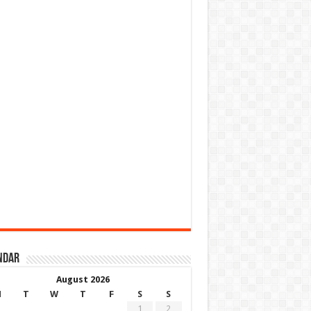
ndar
August 2026
M
T
W
T
F
S
S
1
2