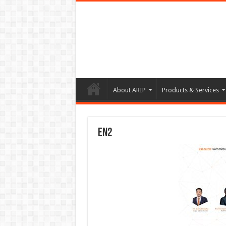
About ARIP
Products & Services
EN2