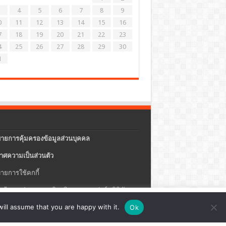
4
5
6
7
8
9
0
11
12
13
14
15
16
7
18
19
20
21
22
23
4
25
26
27
28
29
30
1
ายการคุ้มครองข้อมูลส่วนบุคคล
าศความเป็นส่วนตัว
ายการใช้คกกี้
แจ้งการประกอบธุรกิจบริการแพลตฟอร์มดิจิทัล
ปรุง
ตั้งค่าคุกกี้
ตกลง
ill assume that you are happy with it.
Ok
ายความปลอดภัยของข้อมูลสารสนเทศ