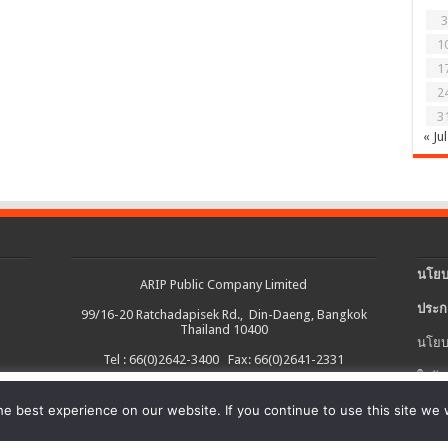
3
1
1
2
3
« Jul
นโยบ
ARIP Public Company Limited
ประก
99/16-20 Ratchadapisek Rd., Din-Daeng, Bangkok
Thailand 10400
นโยบ
Tel : 66(0)2642-3400 Fax: 66(0)2641-2331
ใบรับ
งต่อเนื่อง และอำนวยความสะดวกในการใช้งานเว็บไซต์ รวมถึงช่วยให้เราปรับ
e best experience on our website. If you continue to use this site we w
นโยบ
ายละเอียดเพิ่มเติมได้ใน
นโยบายคุกกี้