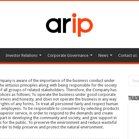
Investor Relations
Corporate Governance
News
Contact us
ompany is aware of the importance of the business conduct under
 virtuous principles along with being responsible for the society
f all groups of related stakeholders. Therefore, the Company has
policies as follows; To operate the business under good corporate
TRAD
irness and honesty, and does not operate the business in any way
pyrights of any forms. To treat all personnel fairly and respect human
 for employees. To be responsible to consumers by selecting products
superior service, in order to respond to the demands and create
art in developing the community and society, and give support in
its for the public. To preserve the environment and reduce wasteful
order to help preserve and protect the natural environment.