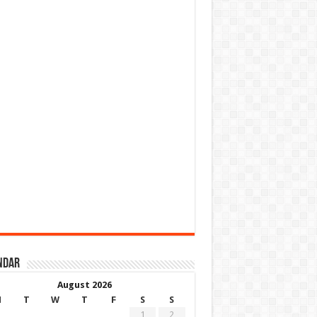
ndar
August 2026
M
T
W
T
F
S
S
1
2