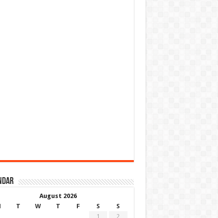
ndar
August 2026
M
T
W
T
F
S
S
1
2