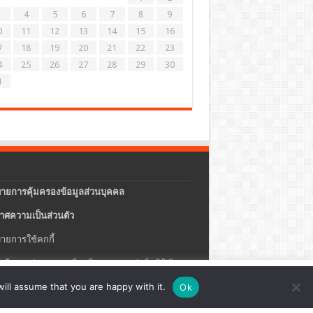
4
5
6
7
8
9
0
11
12
13
14
15
16
7
18
19
20
21
22
23
4
25
26
27
28
29
30
1
ายการคุ้มครองข้อมูลส่วนบุคคล
าศความเป็นส่วนตัว
ายการใช้คกกี้
แจ้งการประกอบธุรกิจบริการแพลตฟอร์มดิจิทัล
ปรุง
ตั้งค่าคุกกี้
ตกลง
ill assume that you are happy with it.
Ok
ายความปลอดภัยของข้อมูลสารสนเทศ