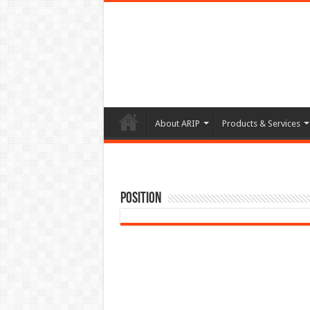
About ARIP
Products & Services
Position