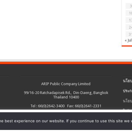
3
1
1
2
3
« Jul
นโยบ
ARIP Public Company Limited
ประก
99/16-20 Ratchadapisek Rd., Din-Daeng, Bangkok
Thailand 10400
นโยบ
Tel : 66(0)2642-3400 Fax: 66(0)2641-2331
ใบรับ
งต่อเนื่อง และอำนวยความสะดวกในการใช้งานเว็บไซต์ รวมถึงช่วยให้เราปรับ
e best experience on our website. If you continue to use this site we w
นโยบ
ายละเอียดเพิ่มเติมได้ใน
นโยบายคุกกี้