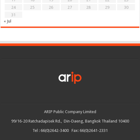
24
25
26
27
28
29
30
31
« Jul
ARIP Public Company Limited
99/16-20 Ratchadapisek Rd., Din-Daeng, Bangkok Thailand 10400
Tel : 66(0)2642-3400 Fax: 66(0)2641-2331