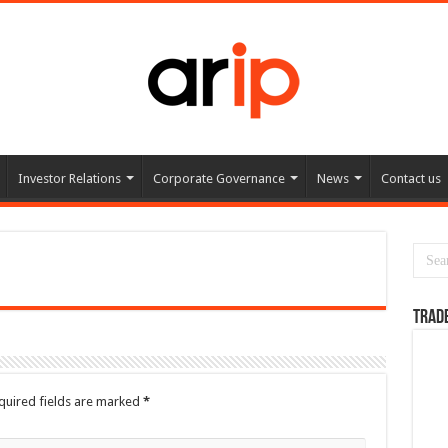
Investor Relations
Corporate Governance
News
Contact us
TRAD
quired fields are marked
*