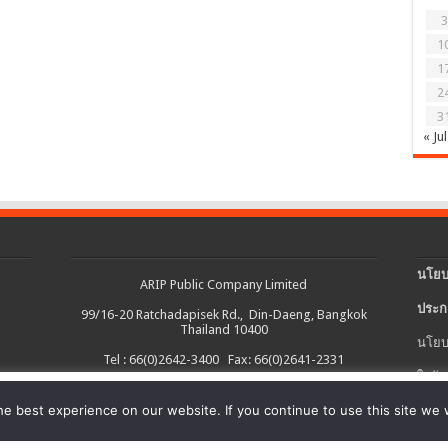
3
1
1
2
3
« Jul
นโยบ
ARIP Public Company Limited
ประก
99/16-20 Ratchadapisek Rd., Din-Daeng, Bangkok
Thailand 10400
นโยบ
Tel : 66(0)2642-3400 Fax: 66(0)2641-2331
ใบรับ
งต่อเนื่อง และอำนวยความสะดวกในการใช้งานเว็บไซต์ รวมถึงช่วยให้เราปรับ
e best experience on our website. If you continue to use this site we w
นโยบ
ายละเอียดเพิ่มเติมได้ใน
นโยบายคุกกี้