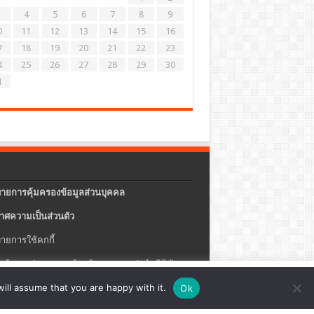
4
5
6
7
8
9
0
11
12
13
14
15
16
7
18
19
20
21
22
23
4
25
26
27
28
29
30
1
ายการคุ้มครองข้อมูลส่วนบุคคล
าศความเป็นส่วนตัว
ายการใช้คกกี้
แจ้งการประกอบธุรกิจบริการแพลตฟอร์มดิจิทัล
ปรุง
ตั้งค่าคุกกี้
ตกลง
ill assume that you are happy with it.
Ok
ายความปลอดภัยของข้อมูลสารสนเทศ