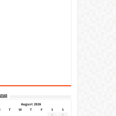
ndar
August 2026
M
T
W
T
F
S
S
1
2