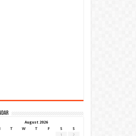
ndar
August 2026
M
T
W
T
F
S
S
1
2