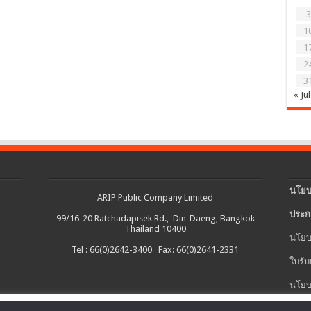
3
1
1
2
3
« Jul
นโยบ
ARIP Public Company Limited
ประก
99/16-20 Ratchadapisek Rd., Din-Daeng, Bangkok
Thailand 10400
นโยบ
Tel : 66(0)2642-3400 Fax: 66(0)2641-2331
ใบรับ
นโยบ