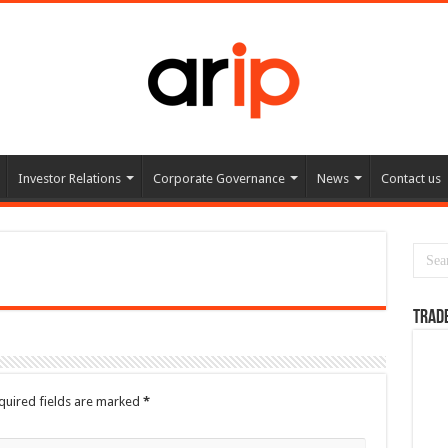
Investor Relations
Corporate Governance
News
Contact us
TRAD
quired fields are marked
*