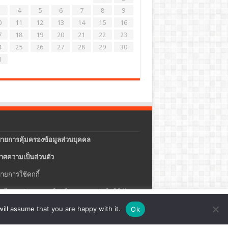
4
5
6
7
8
9
0
11
12
13
14
15
16
7
18
19
20
21
22
23
4
25
26
27
28
29
30
1
ายการคุ้มครองข้อมูลส่วนบุคคล
าศความเป็นส่วนตัว
ายการใช้คกกี้
แจ้งการประกอบธุรกิจบริการแพลตฟอร์มดิจิทัล
ปรุง
ตั้งค่าคุกกี้
ตกลง
ill assume that you are happy with it.
Ok
ายความปลอดภัยของข้อมูลสารสนเทศ