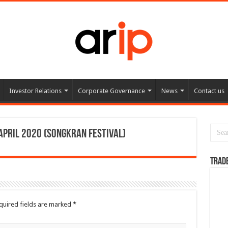
Investor Relations
Corporate Governance
News
Contact us
April 2020 (Songkran Festival)
TRAD
quired fields are marked
*