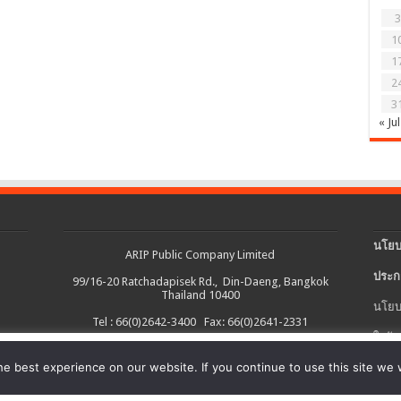
3
1
1
2
3
« Jul
นโยบ
ARIP Public Company Limited
ประก
99/16-20 Ratchadapisek Rd., Din-Daeng, Bangkok
Thailand 10400
นโยบ
Tel : 66(0)2642-3400 Fax: 66(0)2641-2331
ใบรับ
งต่อเนื่อง และอำนวยความสะดวกในการใช้งานเว็บไซต์ รวมถึงช่วยให้เราปรับ
e best experience on our website. If you continue to use this site we w
นโยบ
ายละเอียดเพิ่มเติมได้ใน
นโยบายคุกกี้