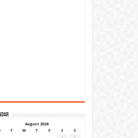
ndar
August 2026
M
T
W
T
F
S
S
1
2