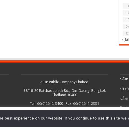
3
1
1
2
3
« Jul
นโยบ
ARIP Public Company Limited
ประก
99/16-20 Ratchadapisek Rd., Din-Daeng, Bangkok
Thailand 10400
นโยบ
Tel : 66(0)2642-3400 Fax: 66(0)2641-2331
ใบรับ
งต่อเนื่อง และอำนวยความสะดวกในการใช้งานเว็บไซต์ รวมถึงช่วยให้เราปรับ
e best experience on our website. If you continue to use this site we w
นโยบ
ายละเอียดเพิ่มเติมได้ใน
นโยบายคุกกี้