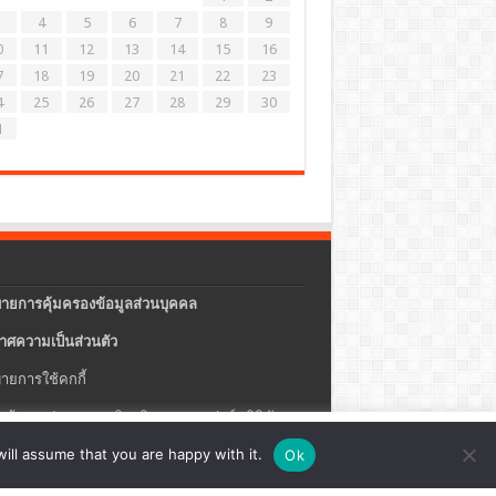
4
5
6
7
8
9
0
11
12
13
14
15
16
7
18
19
20
21
22
23
4
25
26
27
28
29
30
1
ายการคุ้มครองข้อมูลส่วนบุคคล
าศความเป็นส่วนตัว
ายการใช้คกกี้
แจ้งการประกอบธุรกิจบริการแพลตฟอร์มดิจิทัล
ปรุง
ตั้งค่าคุกกี้
ตกลง
ill assume that you are happy with it.
Ok
ายความปลอดภัยของข้อมูลสารสนเทศ