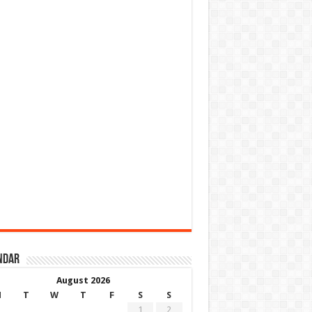
ndar
August 2026
M
T
W
T
F
S
S
1
2