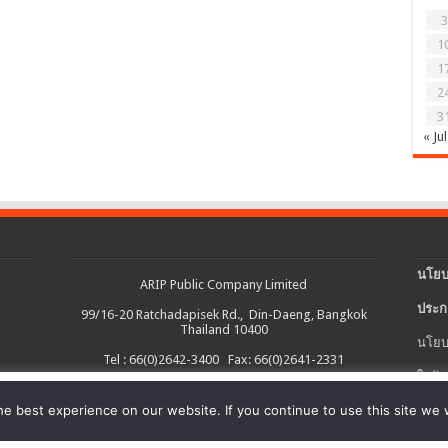
3
1
1
2
3
« Jul
นโยบ
ARIP Public Company Limited
ประก
99/16-20 Ratchadapisek Rd., Din-Daeng, Bangkok
Thailand 10400
นโยบ
Tel : 66(0)2642-3400 Fax: 66(0)2641-2331
ใบรับ
งต่อเนื่อง และอำนวยความสะดวกในการใช้งานเว็บไซต์ รวมถึงช่วยให้เราปรับ
e best experience on our website. If you continue to use this site we w
นโยบ
ายละเอียดเพิ่มเติมได้ใน
นโยบายคุกกี้