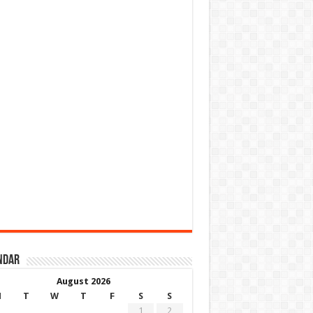
ndar
August 2026
M
T
W
T
F
S
S
1
2