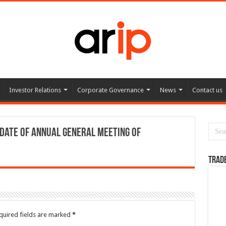
Investor Relations
Corporate Governance
News
Contact us
date of Annual General Meeting of
TRAD
quired fields are marked
*