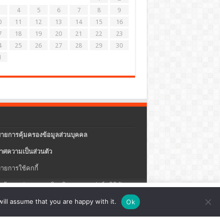
4
5
6
7
8
9
0
11
12
13
14
15
16
7
18
19
20
21
22
23
4
25
26
27
28
29
30
1
ายการคุ้มครองข้อมูลส่วนบุคคล
าศความเป็นส่วนตัว
ายการใช้คกกี้
แจ้งการประกอบธุรกิจบริการแพลตฟอร์มดิจิทัล
ปรุง
ตั้งค่าคุกกี้
ตกลง
ill assume that you are happy with it.
Ok
ายความปลอดภัยของข้อมูลสารสนเทศ