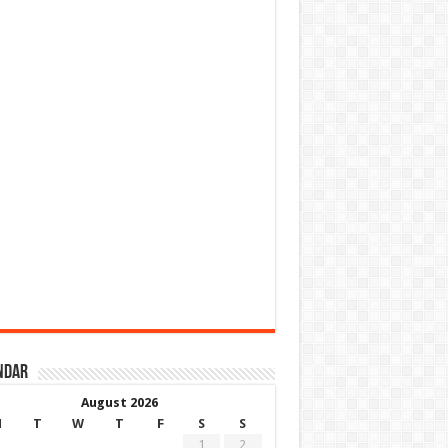
ndar
August 2026
M
T
W
T
F
S
S
1
2