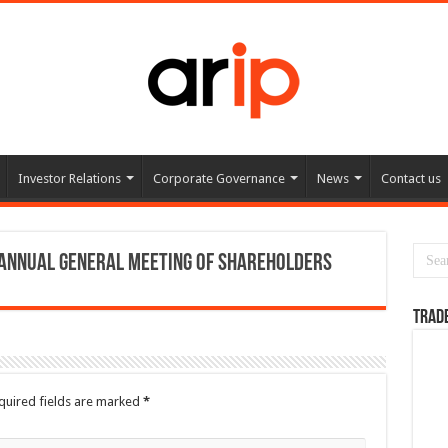
Investor Relations
Corporate Governance
News
Contact us
 Annual General Meeting of Shareholders
TRAD
quired fields are marked
*