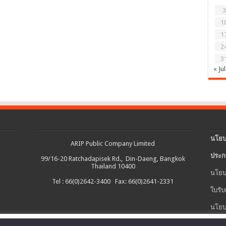
3
1
1
2
3
« Jul
นโยบ
ARIP Public Company Limited
ประก
99/16-20 Ratchadapisek Rd., Din-Daeng, Bangkok
Thailand 10400
นโยบ
Tel : 66(0)2642-3400 Fax: 66(0)2641-2331
ใบรับ
นโยบ