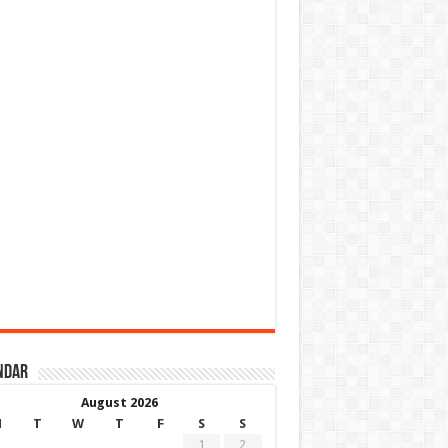
ndar
August 2026
M
T
W
T
F
S
S
1
2