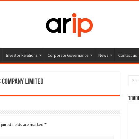
Investor Relations
Corporate Governance
News
Contact us
c Company Limited
TRAD
quired fields are marked
*