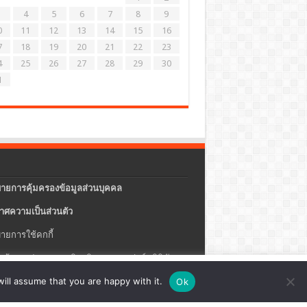
4
5
6
7
8
9
0
11
12
13
14
15
16
7
18
19
20
21
22
23
4
25
26
27
28
29
30
1
ายการคุ้มครองข้อมูลส่วนบุคคล
าศความเป็นส่วนตัว
ายการใช้คกกี้
แจ้งการประกอบธุรกิจบริการแพลตฟอร์มดิจิทัล
ปรุง
ตั้งค่าคุกกี้
ตกลง
ill assume that you are happy with it.
Ok
ายความปลอดภัยของข้อมูลสารสนเทศ