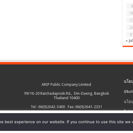
3
1
1
2
3
« Jul
นโยบ
ARIP Public Company Limited
ประก
99/16-20 Ratchadapisek Rd., Din-Daeng, Bangkok
Thailand 10400
นโยบ
Tel : 66(0)2642-3400 Fax: 66(0)2641-2331
ใบรับ
งต่อเนื่อง และอำนวยความสะดวกในการใช้งานเว็บไซต์ รวมถึงช่วยให้เราปรับ
e best experience on our website. If you continue to use this site we w
นโยบ
ายละเอียดเพิ่มเติมได้ใน
นโยบายคุกกี้