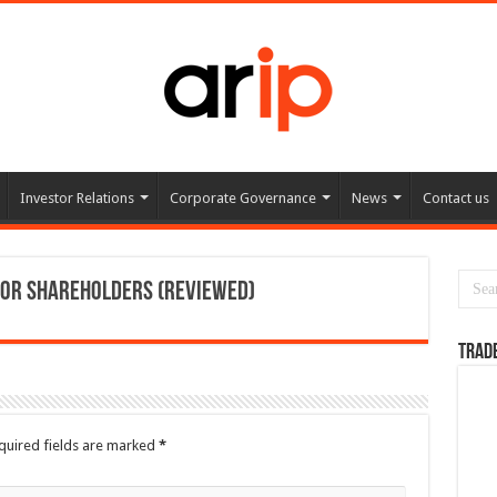
Investor Relations
Corporate Governance
News
Contact us
jor Shareholders (Reviewed)
TRAD
quired fields are marked
*