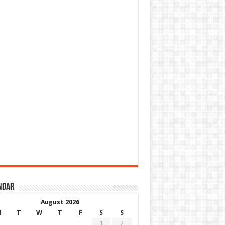
ndar
August 2026
M
T
W
T
F
S
S
1
2