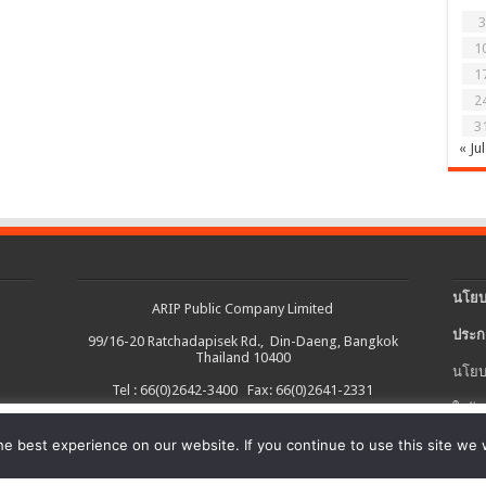
3
1
1
2
3
« Jul
นโยบ
ARIP Public Company Limited
ประก
99/16-20 Ratchadapisek Rd., Din-Daeng, Bangkok
Thailand 10400
นโยบ
Tel : 66(0)2642-3400 Fax: 66(0)2641-2331
ใบรับ
งต่อเนื่อง และอำนวยความสะดวกในการใช้งานเว็บไซต์ รวมถึงช่วยให้เราปรับ
e best experience on our website. If you continue to use this site we w
นโยบ
ายละเอียดเพิ่มเติมได้ใน
นโยบายคุกกี้