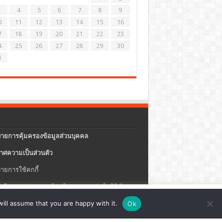
4
5
6
7
8
9
0
11
12
13
14
15
16
7
18
19
20
21
22
23
4
25
26
27
28
29
30
1
ายการคุ้มครองข้อมูลส่วนบุคคล
าศความเป็นส่วนตัว
ายการใช้คกกี้
แจ้งการประกอบธุรกิจบริการแพลตฟอร์มดิจิทัล
ปรุง
ตั้งค่าคุกกี้
ตกลง
ill assume that you are happy with it.
Ok
ายความปลอดภัยของข้อมูลสารสนเทศ