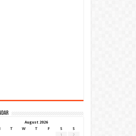
ndar
August 2026
M
T
W
T
F
S
S
1
2