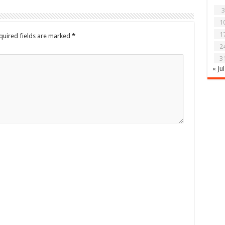
3
1
1
quired fields are marked
*
2
3
« Jul