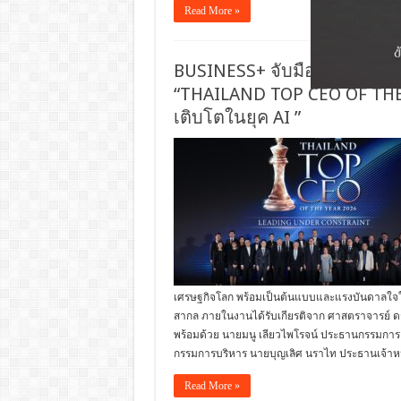
Read More »
BUSINESS+ จับมือคณะพาณิช
“THAILAND TOP CEO OF THE Y
เติบโตในยุค AI ”
เศรษฐกิจโลก พร้อมเป็นต้นแบบและแรงบันดาลใจใ
สากล ภายในงานได้รับเกียรติจาก ศาสตราจารย์ ดร.
พร้อมด้วย นายมนู เลียวไพโรจน์ ประธานกรรมการ บ
กรรมการบริหาร นายบุญเลิศ นราไท ประธานเจ้าหนา
Read More »