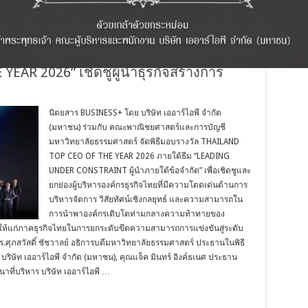
ยศาสตร์และการบัญชี มธ. มอบรางวัล
EAR 2026” เชิดชูผู้นำธุรกิจสร้างการ
นิตยสาร BUSINESS+ โดย บริษัท เออาร์ไอพี จำกัด
(มหาชน) ร่วมกับ คณะพาณิชยศาสตร์และการบัญชี
มหาวิทยาลัยธรรมศาสตร์ จัดพิธีมอบรางวัล THAILAND
TOP CEO OF THE YEAR 2026 ภายใต้ธีม “LEADING
UNDER CONSTRAINT ผู้นำภายใต้ข้อจำกัด” เพื่อเชิดชูและ
ยกย่องผู้บริหารองค์กรธุรกิจไทยที่มีความโดดเด่นด้านการ
บริหารจัดการ วิสัยทัศน์เชิงกลยุทธ์ และความสามารถใน
การนำพาองค์กรเติบโตท่ามกลางความท้าทายของ
ห้แก่ภาคธุรกิจไทยในการยกระดับขีดความสามารถการแข่งขันสู่ระดับ
ศุภสวัสดิ์ ชัชวาลย์ อธิการบดีมหาวิทยาลัยธรรมศาสตร์ ประธานในพิธี
ริษัท เออาร์ไอพี จำกัด (มหาชน), คุณแจ็ค มินทร์ อิงค์ธเนศ ประธาน
ที่บริหาร บริษัท เออาร์ไอพี …