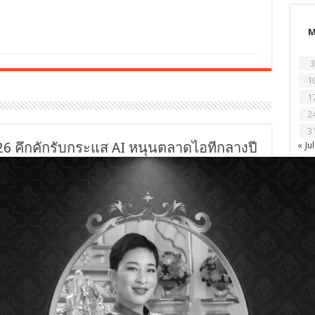
3
1
1
2
3
คึกคักรับกระแส AI หนุนตลาดไอทีกลางปี
« Jul
ปิดฉากลงด้วยบรรยากาศคึกคักสำหรับงาน COMMART
ULTRAFORCE 2026 มหกรรมสินค้าไอทีและเทคโนโลยี ซึ่ง
จัดขึ้นระหว่างวันที่ 2-5 กรกฎาคม 2569 ณ ศูนย์
นิทรรศการและการประชุมไบเทค บางนา โดยตลอด 4 วัน
ของการจัดงานมีผู้บริโภคเดินทางเข้าชมและเลือกซื้อสินค้า
ไอทีอย่างต่อเนื่อง โดยเฉพาะกลุ่ม AI PC คอมพิวเตอร์
ประกอบ อุปกรณ์เกมมิ่ง และฮาร์ดแวร์ประสิทธิภาพสูง นาย
พรชัย จันทรศุภแสง ผู้อำนวยการฝ่ายสื่อไอซีทีและการจัด
ภาพรวมการจัดงาน COMMART ULTRAFORCE ครั้งนี้ที่ประสบความสำเร็จทั้ง