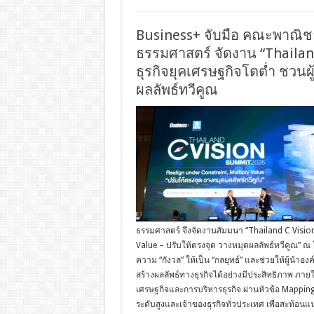
Business+ จับมือ คณะพาณิช
ธรรมศาสตร์ จัดงาน “Thailan
ธุรกิจยุคเศรษฐกิจโตต่ำ ชวนผู
ผลลัพธ์ทวีคูณ
ธรรมศาสตร์ จึงจัดงานสัมมนา “Thailand C Visio
Value – ปรับให้ตรงจุด วางหมุดผลลัพธ์ทวีคูณ” ณ 
ความ “กังวล” ให้เป็น “กลยุทธ์” และช่วยให้ผู้นำ
สร้างผลลัพธ์ทางธุรกิจได้อย่างมีประสิทธิภาพ ภ
เศรษฐกิจและการบริหารธุรกิจ ผ่านหัวข้อ Mappin
ระดับสูงและเจ้าของธุรกิจทั่วประเทศ เพื่อสะท้อน