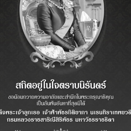
กจากพฤติกรรมผู้บริโภคที่เปลี่ยนไป โดยผู้บริโภคจำนวนมากไม่ได้
ยุการใช้งาน แต่เปลี่ยนเพื่อที่จะได้สัมผัสประสบการณ์การใช้งาน AI ที่
การสร้างคอนเทนต์ และการเล่นเกม ส่งผลให้ AI PC และอุปกรณ์
จัดงาน นอกจากนี้สินค้าไอทีระดับไฮเอนด์และเทคโนโลยีใหม่ ๆ เป็น
ง …
ังแรง ส่ง “COMMART ULTRAFORCE” กระตุ้น
บริษัท เออาร์ไอพี จำกัด (มหาชน) ร่วมกับพันธมิตรแบรนด์
ไอทีชั้นนำกว่า 200 แบรนด์ เปิดงาน “COMMART
ULTRAFORCE” มหกรรมแสดงและจำหน่ายสินค้าไอทีกลาง
ปี 2569 อย่างเป็นทางการ ณ Hall 98-99 ศูนย์นิทรรศการ
และการประชุมไบเทค บางนา ภายใต้แนวคิดการอัปเดต
เทคโนโลยี AI ยุคใหม่ รวบรวมสินค้าและนวัตกรรมล่าสุด
ทั้ง AI PC, Notebook AI, Gaming PC, Smart Device,
อุปกรณ์ DIY PC จอมอนิเตอร์ และอุปกรณ์เสริมจากผู้ผลิต
่างวันที่ 2-5 กรกฎาคม 2569 เวลา 10.00 – 21.00 น. ณ Hall 98 – …