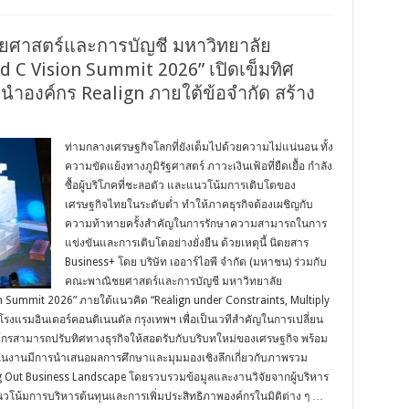
ยศาสตร์และการบัญชี มหาวิทยาลัย
d C Vision Summit 2026” เปิดเข็มทิศ
้นำองค์กร Realign ภายใต้ข้อจำกัด สร้าง
ท่ามกลางเศรษฐกิจโลกที่ยังเต็มไปด้วยความไม่แน่นอน ทั้ง
ความขัดแย้งทางภูมิรัฐศาสตร์ ภาวะเงินเฟ้อที่ยืดเยื้อ กำลัง
ซื้อผู้บริโภคที่ชะลอตัว และแนวโน้มการเติบโตของ
เศรษฐกิจไทยในระดับต่ำ ทำให้ภาคธุรกิจต้องเผชิญกับ
ความท้าทายครั้งสำคัญในการรักษาความสามารถในการ
แข่งขันและการเติบโตอย่างยั่งยืน ด้วยเหตุนี้ นิตยสาร
Business+ โดย บริษัท เออาร์ไอพี จำกัด (มหาชน) ร่วมกับ
คณะพาณิชยศาสตร์และการบัญชี มหาวิทยาลัย
n Summit 2026” ภายใต้แนวคิด “Realign under Constraints, Multiply
โรงแรมอินเตอร์คอนติเนนตัล กรุงเทพฯ เพื่อเป็นเวทีสำคัญในการเปลี่ยน
องค์กรสามารถปรับทิศทางธุรกิจให้สอดรับกับบริบทใหม่ของเศรษฐกิจ พร้อม
ายในงานมีการนำเสนอผลการศึกษาและมุมมองเชิงลึกเกี่ยวกับภาพรวม
g Out Business Landscape โดยรวบรวมข้อมูลและงานวิจัยจากผู้บริหาร
แนวโน้มการบริหารต้นทุนและการเพิ่มประสิทธิภาพองค์กรในมิติต่าง ๆ …