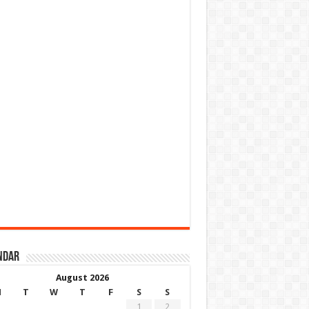
ndar
August 2026
M
T
W
T
F
S
S
1
2