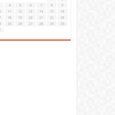
4
5
6
7
8
9
0
11
12
13
14
15
16
7
18
19
20
21
22
23
4
25
26
27
28
29
30
1