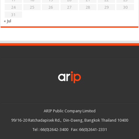
24
25
26
27
28
29
30
31
« Jul
ARIP Public Company Limited
99/16-20 Ratchadapisek Rd., Din-Daeng, Bangkok Thailand 10400
Tel : 66(0)2642-3400 Fax: 66(0)2641-2331