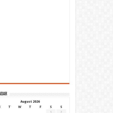
ndar
August 2026
M
T
W
T
F
S
S
1
2