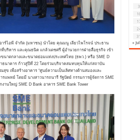
3
1
1
2
3
« Jul
ท เออาร์ไอพี จำกัด (มหาชน) นำโดย คุณมนู เลียวไพโรจน์ ประธาน
่บริหาร และคุณธนิต แกล้วเดชศรี ผู้อำนวยการฝ่ายสื่อธุรกิจ เข้า
ิจขนาดกลางและขนาดย่อมแห่งประเทศไทย (ธพว.) หรือ SME D
าคาร ก้าวสู่ปีที่ 22 โดยร่วมบริจาคสมทบทุนให้แก่สถาบัน
ข เพื่อสร้างอาคาร “ศูนย์ความเป็นเลิศทางด้านสมองและ
ารแพทย์ โดยมี นางสาวนารถนารี รัฐปัตย์ กรรมการผู้จัดการ SME
ำนักงานใหญ่ SME D Bank อาคาร SME Bank Tower