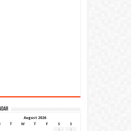
ndar
August 2026
M
T
W
T
F
S
S
1
2