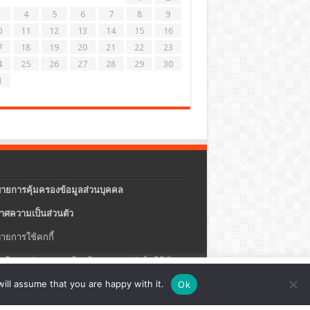
4
5
6
7
8
9
0
11
12
13
14
15
16
7
18
19
20
21
22
23
4
25
26
27
28
29
30
1
ายการคุ้มครองข้อมูลส่วนบุคคล
าศความเป็นส่วนตัว
ายการใช้คกกี้
แจ้งการประกอบธุรกิจบริการแพลตฟอร์มดิจิทัล
ปรุง
ตั้งค่าคุกกี้
ตกลง
ill assume that you are happy with it.
Ok
ายความปลอดภัยของข้อมูลสารสนเทศ