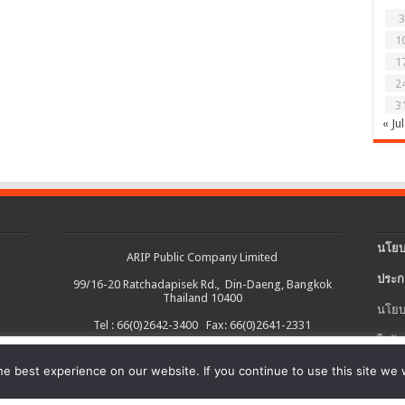
3
1
1
2
3
« Jul
นโยบ
ARIP Public Company Limited
ประก
99/16-20 Ratchadapisek Rd., Din-Daeng, Bangkok
Thailand 10400
นโยบ
Tel : 66(0)2642-3400 Fax: 66(0)2641-2331
ใบรับ
งต่อเนื่อง และอำนวยความสะดวกในการใช้งานเว็บไซต์ รวมถึงช่วยให้เราปรับ
e best experience on our website. If you continue to use this site we w
นโยบ
ายละเอียดเพิ่มเติมได้ใน
นโยบายคุกกี้