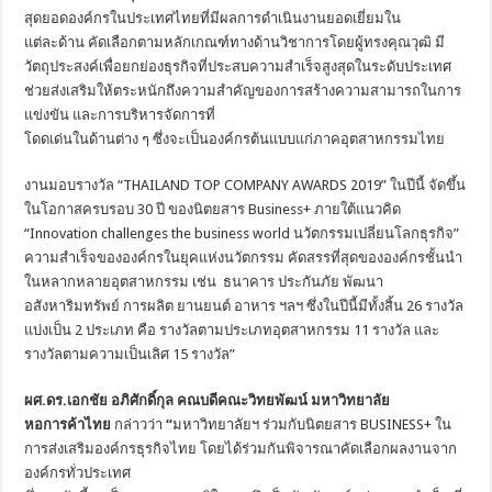
สุดยอดองค์กรในประเทศไทยที่มีผลการดำเนินงานยอดเยี่ยมใน
แต่ละด้าน คัดเลือกตามหลักเกณฑ์ทางด้านวิชาการโดยผู้ทรงคุณวุฒิ มี
วัตถุประสงค์เพื่อยกย่องธุรกิจที่ประสบความสำเร็จสูงสุดในระดับประเทศ
ช่วยส่งเสริมให้ตระหนักถึงความสำคัญของการสร้างความสามารถในการ
แข่งขัน และการบริหารจัดการที่
โดดเด่นในด้านต่าง ๆ ซึ่งจะเป็นองค์กรต้นแบบแก่ภาคอุตสาหกรรมไทย
งานมอบรางวัล “THAILAND TOP COMPANY AWARDS 2019” ในปีนี้ จัดขึ้น
ในโอกาสครบรอบ 30 ปี ของนิตยสาร Business+ ภายใต้แนวคิด
“Innovation challenges the business world นวัตกรรมเปลี่ยนโลกธุรกิจ”
ความสำเร็จขององค์กรในยุคแห่งนวัตกรรม คัดสรรที่สุดขององค์กรชั้นนำ
ในหลากหลายอุตสาหกรรม เช่น ธนาคาร ประกันภัย พัฒนา
อสังหาริมทรัพย์ การผลิต ยานยนต์ อาหาร ฯลฯ ซึ่งในปีนี้มีทั้งสิ้น 26 รางวัล
แบ่งเป็น 2 ประเภท คือ รางวัลตามประเภทอุตสาหกรรม 11 รางวัล และ
รางวัลตามความเป็นเลิศ 15 รางวัล”
ผศ.ดร.เอกชัย อภิศักดิ์กุล คณบดีคณะวิทยพัฒน์ มหาวิทยาลัย
หอการค้าไทย
กล่าวว่า
“
มหาวิทยาลัยฯ ร่วมกับนิตยสาร BUSINESS+ ใน
การส่งเสริมองค์กรธุรกิจไทย โดยได้ร่วมกันพิจารณาคัดเลือกผลงานจาก
องค์กรทั่วประเทศ