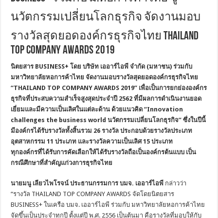
นวัตกรรมเปลี่ยนโลกธุรกิจ จัดงานมอบ
รางวัลสุดยอดองค์กรธุรกิจไทย THAILAND
TOP COMPANY AWARDS 2019
นิตยสาร
BUSINESS+ โดย บริษัท เออาร์ไอพี จำกัด (มหาชน) ร่วมกับ
มหาวิทยาลัยหอการค้าไทย จัดงานมอบรางวัลสุดยอดองค์กรธุรกิจไทย
“THAILAND TOP COMPANY AWARDS 2019”
เพื่อเป็นการยกย่ององค์กร
ธุรกิจที่ประสบความสำเร็จสูงสุดประจำปี
2562 ที่มีผลการดำเนินงานยอด
เยี่ยมและมีความเป็นเลิศในแต่ละด้าน ด้วย
แนวคิด “
Innovation
challenges the business world
นวัตกรรมเปลี่ยนโลกธุรกิจ”
ซึ่งในปีนี้
มีองค์กรได้รับรางวัลทั้งสิ้นรวม
26 รางวัล ประกอบด้วยรางวัลประเภท
อุตสาหกรรม 11 ประเภท และรางวัลความเป็นเลิศ 15 ประเภท
ทุกองค์กรที่ได้รับการคัดเลือกให้ได้รับรางวัลถือ
เป็นองค์กรต้นแบบ เป็น
กรณีศึกษาที่สำคัญแก่วงการธุรกิจไทย
นายมนู เลียวไพโรจน์ ประธานกรรมการ บมจ. เออาร์ไอพี
กล่าวว่า
“รางวัล THAILAND TOP COMPANY AWARDS จัดโดยนิตยสาร
BUSINESS+ ในเครือ บมจ. เออาร์ไอพี ร่วมกับ มหาวิทยาลัยหอการค้าไทย
จัดขึ้นเป็นประจำทุกปี ตั้งแต่ปี พ.ศ. 2556 เป็นต้นมา คือรางวัลที่มอบให้กับ