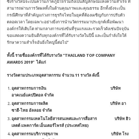
ซึ่งรางวัลนี้จะเป็นความภาคภูมิใจรวมถึงเป็นสัญลักษณ์แห่งความสำเร็จ ที่
สามารถผ่านการวัดผลทั้งในด้านคุณภาพและคุณธรรม อีกทั้งยังจะเป็น
กรณีศึกษาที่สำคัญแก่วงการธุรกิจไทยในยุคที่ต้องเผชิญกับการปรับตัว
ตลอดเวลา โดยเฉพาะอย่างยิ่งการนำนวัตกรรมมาประยุกต์เพื่อพัฒนา
องค์กรให้เติบโต ท่ามกลางการแข่งขันที่รุนแรงและรวดเร็วดังเช่นปัจจุบัน
ขอแสดงความยินดีกับทุกองค์กรที่ได้รับรางวัลในปีนี้ และเป็นกำลังใจให้
รักษาความสำเร็จอันยิ่งใหญ่นี้ต่อไป”
ทั้งนี้ รายชื่อองค์กรที่ได้รับรางวัล “
THAILAND TOP COMPANY
AWARDS 2019” ได้แก่
รางวัลตามประเภทอุตสาหกรรม จำนวน
11 รางวัล ดังนี้
อุตสาหกรรมการเงิน
บริษัท
อาคเนย์แคปปิตอล จํากัด
อุตสาหกรรมการผลิต บริษัท อา
ซาฮี-ไทย อัลลอย จำกัด
อุตสาหกรรมเทคโนโลยีสารสนเทศและการสื่อสาร บริษัท ฮิว
เลตต์ แพคการ์ด เอ็นเตอร์ไพรส์ (ประเทศไทย)
อุตสาหกรรมบริการสุขภาพ
บริษัท โรง