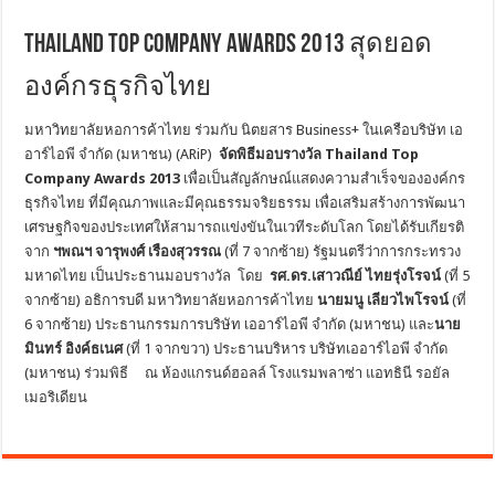
Thailand Top Company Awards 2013 สุดยอด
องค์กรธุรกิจไทย
มหาวิทยาลัยหอการค้าไทย ร่วมกับ นิตยสาร Business+ ในเครือบริษัท เอ
อาร์ไอพี จำกัด (มหาชน) (ARiP)
จัดพิธีมอบรางวัล
Thailand Top
Company Awards 2013
เพื่อเป็นสัญลักษณ์แสดงความสำเร็จขององค์กร
ธุรกิจไทย ที่มีคุณภาพและมีคุณธรรมจริยธรรม เพื่อเสริมสร้างการพัฒนา
เศรษฐกิจของประเทศให้สามารถแข่งขันในเวทีระดับโลก โดยได้รับเกียรติ
จาก
ฯพณฯ จารุพงศ์ เรืองสุวรรณ
(ที่ 7 จากซ้าย) รัฐมนตรีว่าการกระทรวง
มหาดไทย เป็นประธานมอบรางวัล โดย
รศ.ดร.เสาวณีย์ ไทยรุ่งโรจน์
(ที่ 5
จากซ้าย) อธิการบดี มหาวิทยาลัยหอการค้าไทย
นายมนู เลียวไพโรจน์
(ที่
6 จากซ้าย) ประธานกรรมการบริษัท เออาร์ไอพี จำกัด (มหาชน) และ
นาย
มินทร์ อิงค์ธเนศ
(ที่ 1 จากขวา) ประธานบริหาร บริษัทเออาร์ไอพี จำกัด
(มหาชน) ร่วมพิธี ณ ห้องแกรนด์ฮอลล์ โรงแรมพลาซ่า แอทธินี รอยัล
เมอริเดียน