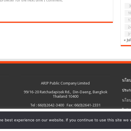
 browser for the next time I comment.
3
1
1
2
3
« Jul
นโยบ
ARIP Public Company Limited
ประก
99/16-20 Ratchadapisek Rd., Din-Daeng, Bangkok
Thailand 10400
นโยบ
Tel : 66(0)2642-3400 Fax: 66(0)2641-2331
ใบรับ
งต่อเนื่อง และอำนวยความสะดวกในการใช้งานเว็บไซต์ รวมถึงช่วยให้เราปรับ
e best experience on our website. If you continue to use this site we w
นโยบ
ายละเอียดเพิ่มเติมได้ใน
นโยบายคุกกี้