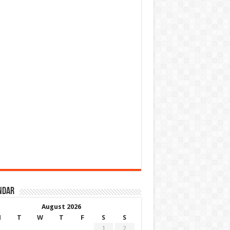
ndar
August 2026
M
T
W
T
F
S
S
1
2