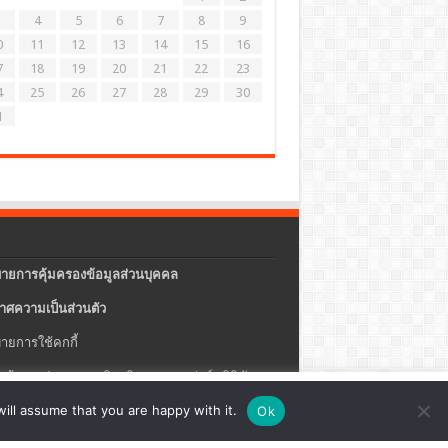
4
5
6
7
8
9
0
11
12
13
14
15
16
7
18
19
20
21
22
23
4
25
26
27
28
29
30
1
ายการคุ้มครองข้อมูลส่วนบุคคล
าศความเป็นส่วนตัว
ายการใช้คกกี้
แจ้งการประกอบธุรกิจบริการแพลตฟอร์มดิจิทัล
ปรุง
ตั้งค่าคุกกี้
ตกลง
ill assume that you are happy with it.
Ok
ายความปลอดภัยของข้อมูลสารสนเทศ