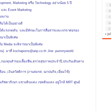
pment, Marketing หรือ Technology อย่างน้อย 5 ปี
3
ia และ Event Marketing
1
อผลงาน
1
2
มได้เป็นอย่างดี
3
ต้แรงกดดัน และมีทักษะในการสื่อสารและเจรจาต่อรอง
« Jul
รณาเป็นพิเศษ
อ Media จะพิจารณาเป็นพิเศษ
น) มาที่ kochaporns@arip.co.th ,line :pummyworld
ตุ,กองทุนสำรองเลี้ยงชีพ,ตรวจสุขภาพประจำปี,ประกันเดินทาง
เงินสวัสดิการ (งานสมรส, ฌาปนกิจ,เยี่ยมไข้)
ชดาภิเษก แขวงดินแดง เขตดินแดง อยู่ใกล้ MRT ศูนย์