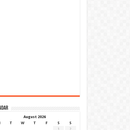
ndar
August 2026
M
T
W
T
F
S
S
1
2