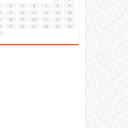
4
5
6
7
8
9
0
11
12
13
14
15
16
7
18
19
20
21
22
23
4
25
26
27
28
29
30
1