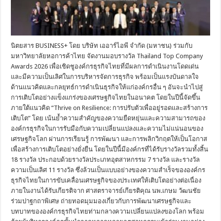
นิตยสาร BUSINESS+ โดย บริษัท เออาร์ไอพี จำกัด (มหาชน) ร่วมกับ
มหาวิทยาลัยหอการค้าไทย จัดงานมอบรางวัล Thailand Top Company
Awards 2026 เพื่อเชิดชูองค์กรธุรกิจไทยที่มีผลการดำเนินงานโดดเด่น
และมีความเป็นเลิศในการบริหารจัดการธุรกิจ พร้อมเป็นแรงบันดาลใจ
ด้านแนวคิดและกลยุทธ์การดำเนินธุรกิจให้แก่องค์กรอื่น ๆ อันจะนำไปสู่
การเติบโตอย่างแข็งแกร่งของเศรษฐกิจไทยในอนาคต โดยในปีนี้จัดขึ้น
ภายใต้แนวคิด “Thrive on Resilience: การปรับตัวเพื่ออยู่รอดและสร้างการ
เติบโต” โดย เน้นย้ำความสำคัญของความยืดหยุ่นและความสามารถของ
องค์กรธุรกิจในการรับมือกับความเปลี่ยนแปลงและความไม่แน่นอนของ
เศรษฐกิจโลก ผ่านการเรียนรู้ การพัฒนา และการพลิกวิกฤตให้เป็นโอกาส
เพื่อสร้างการเติบโตอย่างยั่งยืน โดยในปีนี้มีองค์กรที่ได้รับรางวัลรวมทั้งสิ้น
18 รางวัล ประกอบด้วยรางวัลประเภทอุตสาหกรรม 7 รางวัล และรางวัล
ความเป็นเลิศ 11 รางวัล ซึ่งล้วนเป็นแบบอย่างของความสำเร็จขององค์กร
ธุรกิจไทยในการขับเคลื่อนเศรษฐกิจของประเทศให้เติบโตอย่างต่อเนื่อง
ภายในงานได้รับเกียรติจาก ศาสตราจารย์เกียรติคุณ นพ.เกษม วัฒนชัย
ร่วมปาฐกถาพิเศษ ถ่ายทอดมุมมองเกี่ยวกับการพัฒนาเศรษฐกิจและ
บทบาทขององค์กรธุรกิจไทยท่ามกลางความเปลี่ยนแปลงของโลก พร้อม