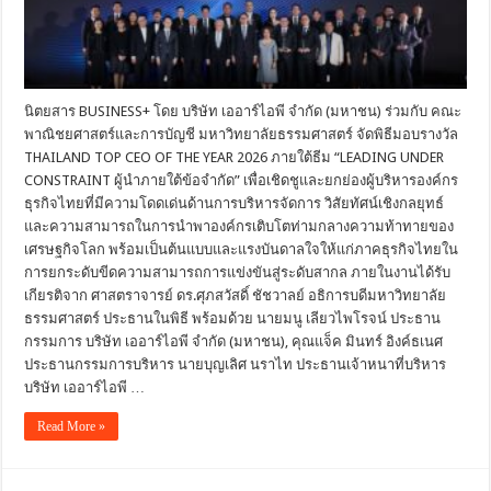
นิตยสาร BUSINESS+ โดย บริษัท เออาร์ไอพี จำกัด (มหาชน) ร่วมกับ คณะ
พาณิชยศาสตร์และการบัญชี มหาวิทยาลัยธรรมศาสตร์ จัดพิธีมอบรางวัล
THAILAND TOP CEO OF THE YEAR 2026 ภายใต้ธีม “LEADING UNDER
CONSTRAINT ผู้นำภายใต้ข้อจำกัด” เพื่อเชิดชูและยกย่องผู้บริหารองค์กร
ธุรกิจไทยที่มีความโดดเด่นด้านการบริหารจัดการ วิสัยทัศน์เชิงกลยุทธ์
และความสามารถในการนำพาองค์กรเติบโตท่ามกลางความท้าทายของ
เศรษฐกิจโลก พร้อมเป็นต้นแบบและแรงบันดาลใจให้แก่ภาคธุรกิจไทยใน
การยกระดับขีดความสามารถการแข่งขันสู่ระดับสากล ภายในงานได้รับ
เกียรติจาก ศาสตราจารย์ ดร.ศุภสวัสดิ์ ชัชวาลย์ อธิการบดีมหาวิทยาลัย
ธรรมศาสตร์ ประธานในพิธี พร้อมด้วย นายมนู เลียวไพโรจน์ ประธาน
กรรมการ บริษัท เออาร์ไอพี จำกัด (มหาชน), คุณแจ็ค มินทร์ อิงค์ธเนศ
ประธานกรรมการบริหาร นายบุญเลิศ นราไท ประธานเจ้าหนาที่บริหาร
บริษัท เออาร์ไอพี …
Read More »