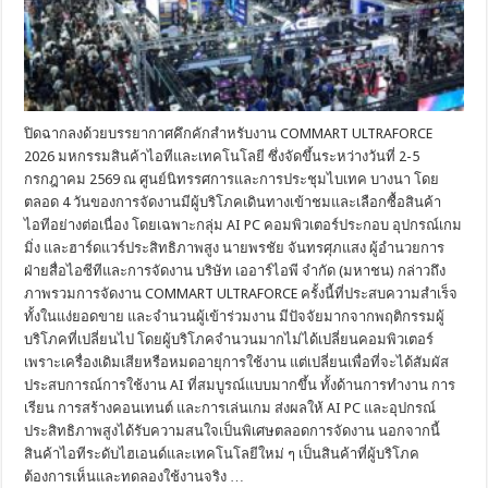
ปิดฉากลงด้วยบรรยากาศคึกคักสำหรับงาน COMMART ULTRAFORCE
2026 มหกรรมสินค้าไอทีและเทคโนโลยี ซึ่งจัดขึ้นระหว่างวันที่ 2-5
กรกฎาคม 2569 ณ ศูนย์นิทรรศการและการประชุมไบเทค บางนา โดย
ตลอด 4 วันของการจัดงานมีผู้บริโภคเดินทางเข้าชมและเลือกซื้อสินค้า
ไอทีอย่างต่อเนื่อง โดยเฉพาะกลุ่ม AI PC คอมพิวเตอร์ประกอบ อุปกรณ์เกม
มิ่ง และฮาร์ดแวร์ประสิทธิภาพสูง นายพรชัย จันทรศุภแสง ผู้อำนวยการ
ฝ่ายสื่อไอซีทีและการจัดงาน บริษัท เออาร์ไอพี จำกัด (มหาชน) กล่าวถึง
ภาพรวมการจัดงาน COMMART ULTRAFORCE ครั้งนี้ที่ประสบความสำเร็จ
ทั้งในแง่ยอดขาย และจำนวนผู้เข้าร่วมงาน มีปัจจัยมากจากพฤติกรรมผู้
บริโภคที่เปลี่ยนไป โดยผู้บริโภคจำนวนมากไม่ได้เปลี่ยนคอมพิวเตอร์
เพราะเครื่องเดิมเสียหรือหมดอายุการใช้งาน แต่เปลี่ยนเพื่อที่จะได้สัมผัส
ประสบการณ์การใช้งาน AI ที่สมบูรณ์แบบมากขึ้น ทั้งด้านการทำงาน การ
เรียน การสร้างคอนเทนต์ และการเล่นเกม ส่งผลให้ AI PC และอุปกรณ์
ประสิทธิภาพสูงได้รับความสนใจเป็นพิเศษตลอดการจัดงาน นอกจากนี้
สินค้าไอทีระดับไฮเอนด์และเทคโนโลยีใหม่ ๆ เป็นสินค้าที่ผู้บริโภค
ต้องการเห็นและทดลองใช้งานจริง …