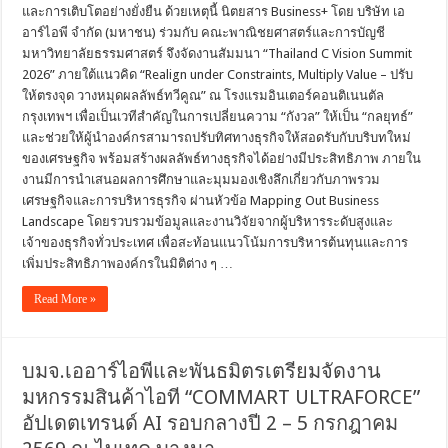
และการเติบโตอย่างยั่งยืน ด้วยเหตุนี้ นิตยสาร Business+ โดย บริษัท เอ
อาร์ไอพี จำกัด (มหาชน) ร่วมกับ คณะพาณิชยศาสตร์และการบัญชี
มหาวิทยาลัยธรรมศาสตร์ จึงจัดงานสัมมนา “Thailand C Vision Summit
2026” ภายใต้แนวคิด “Realign under Constraints, Multiply Value – ปรับ
ให้ตรงจุด วางหมุดผลลัพธ์ทวีคูณ” ณ โรงแรมอินเตอร์คอนติเนนตัล
กรุงเทพฯ เพื่อเป็นเวทีสำคัญในการเปลี่ยนความ “กังวล” ให้เป็น “กลยุทธ์”
และช่วยให้ผู้นำองค์กรสามารถปรับทิศทางธุรกิจให้สอดรับกับบริบทใหม่
ของเศรษฐกิจ พร้อมสร้างผลลัพธ์ทางธุรกิจได้อย่างมีประสิทธิภาพ ภายใน
งานมีการนำเสนอผลการศึกษาและมุมมองเชิงลึกเกี่ยวกับภาพรวม
เศรษฐกิจและการบริหารธุรกิจ ผ่านหัวข้อ Mapping Out Business
Landscape โดยรวบรวมข้อมูลและงานวิจัยจากผู้บริหารระดับสูงและ
เจ้าของธุรกิจทั่วประเทศ เพื่อสะท้อนแนวโน้มการบริหารต้นทุนและการ
เพิ่มประสิทธิภาพองค์กรในมิติต่าง ๆ …
Read More »
บมจ.เออาร์ไอพีและพันธมิตรเตรียมจัดงาน
มหกรรมสินค้าไอที “COMMART ULTRAFORCE”
อัปเดตเทรนด์ AI รอบกลางปี 2 – 5 กรกฎาคม