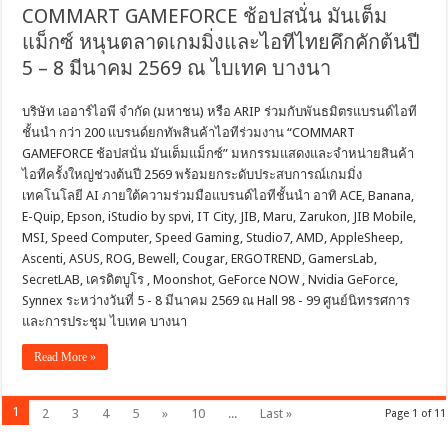
COMMART GAMEFORCE ช้อปสนั่น มันเต็ม
แม็กซ์ หนุนตลาดเกมมิ่งและไอทีไทยคึกคักต้นปี
5 – 8 มีนาคม 2569 ณ ไบเทค บางนา
บริษัท เออาร์ไอพี จำกัด (มหาชน) หรือ ARIP ร่วมกับพันธมิตรแบรนด์ไอที
ชั้นนำ กว่า 200 แบรนด์ยกทัพสินค้าไอทีร่วมงาน “COMMART
GAMEFORCE ช้อปสนั่น มันเต็มแม็กซ์” มหกรรมแสดงและจำหน่ายสินค้า
ไอทีครั้งใหญ่ช่วงต้นปี 2569 พร้อมยกระดับประสบการณ์เกมมิ่ง
เทคโนโลยี AI ภายใต้ความร่วมมือแบรนด์ไอทีชั้นนำ อาทิ ACE, Banana,
E-Quip, Epson, iStudio by spvi, IT City, JIB, Maru, Zarukon, JIB Mobile,
MSI, Speed Computer, Speed Gaming, Studio7, AMD, AppleSheep,
Ascenti, ASUS, ROG, Bewell, Cougar, ERGOTREND, GamersLab,
SecretLAB, เครดิตบูโร , Moonshot, GeForce NOW , Nvidia GeForce,
Synnex ระหว่างวันที่ 5 - 8 มีนาคม 2569 ณ Hall 98 - 99 ศูนย์นิทรรศการ
และการประชุม ไบเทค บางนา
Read More »
1
2
3
4
5
»
10
...
Last »
Page 1 of 11