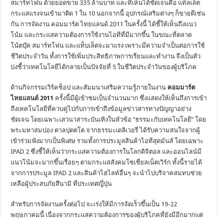
สมาร์ทโฟน ด้วยยอดขาย 335 ล้านบาท และที่เห็นได้ชัดเจนคือ แท็ลเล็ต
กระแสแรงจนเข้ามาติด 1 ใน 10 นอกจากนี้ อุปกรณ์เสริมต่างๆ ก็ขายดีเช่น
กัน การจัดงาน คอมมาร์ต ไทยแลนด์ 2011 ในครั้งนี้ ได้ชี้ให้เห็นถึงแนว
โน้ม และกระแสความต้องการใช้งานไอทีที่มีมากขึ้น ในขณะที่ตลาด
โน้ตบุ๊ค สมาร์ทโฟน และแท็บเล็ตจะมาแรง เพราะมีความจำเป็นต่อการใช้
ชีวิตประจำวัน ทั้งการใช้เพิ่มประสิทธิภาพการเรียนและทำงาน จึงเป็นตัว
บ่งชี้ว่าเทคโนโลยีได้กลายเป็นปัจจัยที่ 5 ในชีวิตประจำวันของผู้บริโภค
ด้านกิจกรรมเวิร์คช็อป และสัมมนาเสริมความรู้ภายในงาน
คอมมาร์ต
ไทยแลนด์
2011
ครั้งนี้มีผู้เข้าชมเป็นจำนวนมาก ซึ่งแสดงให้เห็นถึงการเข้า
ถึงเทคโนโลยีที่ควบคู่ไปกับการเข้าถึงข้อมูลข่าวสารทางปัญญาอย่าง
ชัดเจน โดยเฉพาะเสวนาสาระบันเทิงในหัวข้อ “ธรรมะกับเทคโนโลยี” โดย
พระมหาสมปอง ตาลปุตตโต จากธรรมะเดลิเวอรี่ ได้รับความสนใจจากผู้
เข้าร่วมฟังมากเป็นพิเศษ รวมทั้งการประมูลสินค้าไอทีสุดมันส์ โดยเฉพาะ
IPAD 2 ซึ่งชี้ให้เห็นว่ากระแสความต้องการในโลกดิจิตอล และออนไลน์มี
แนวโน้มจะมากขึ้นเรื่อยๆ ตามกระแสสังคมโซเชี่ยลเน็ตเวิร์ก ทั้งนี้รายได้
จากการประมูล IPAD 2 และสินค้าไฮไลท์อื่นๆ จะนำไปบริจาคสมทบช่วย
เหลือผู้ประสบภัยสึนามิ ที่ประเทศญี่ปุ่น
สำหรับการจัดงานครั้งต่อไป จะเร่งให้มีการจัดเร็วขึ้นเป็น 19-22
พฤษภาคมนี้ เนื่องจากกระแสความต้องการของผู้บริโภคที่ยังมีอีกมากแต่