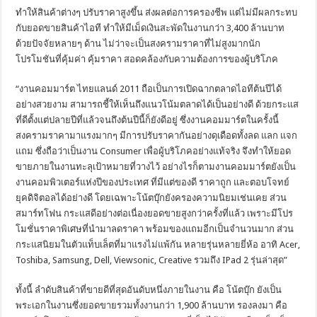
ทำให้สินค้าต่างๆ ปรับราคาสูงขึ้น ส่งผลต่อการครองชีพ แต่ไม่มีผลกระทบ
กับยอดขายสินค้าไอที ทำให้มีเม็ดเงินสะพัดในงานกว่า 3,400 ล้านบาท
ด้วยปัจจัยหลายๆ ด้าน ไม่ว่าจะเป็นสงครามราคาที่ไม่สูงมากนัก
โปรโมชันที่คุ้มค่า คุ้มราคา สอดคล้องกับความต้องการของผู้บริโภค
“งานคอมมาร์ต ไทยแลนด์ 2011 ถือเป็นการเปิดฉากตลาดไอทีต้นปีได้
อย่างสวยงาม สามารถชี้ให้เห็นถึงแนวโน้มตลาดได้เป็นอย่างดี ด้วยกระแส
ที่ดีตั้งแต่ปลายปีที่แล้วจนถึงต้นปีนี้ก็ยังดีอยู่ ซึ่งงานคอมมาร์ตในครั้งนี้
สงครามราคามาแรงมากๆ มีการปรับราคากันอย่างดุเดือดทั้งลด แลก แจก
แถม ซึ่งถือว่าเป็นงาน Consumer เพื่อผู้บริโภคอย่างแท้จริง จึงทำให้ยอด
ขายภายในงานทะลุเป้าหมายที่วางไว้ อย่างไรก็ตามงานคอมมาร์ตยังเป็น
งานคอมพิวเตอร์แห่งปีของประเทศ ที่มีแต่ของดี ราคาถูก และตอบโจทย์
ยุคดิจิตอลได้อย่างดี โดยเฉพาะโน้ตบุ๊กยังครองความนิยมเช่นเคย ส่วน
สมาร์ทโฟน กระแสดีอย่างต่อเนื่องยอดขายสูงกว่าครั้งที่แล้ว เพราะมีโปร
โมชั่นราคาพิเศษที่นำมาลดราคา พร้อมของแถมอีกเป็นจำนวนมาก ส่วน
กระแสนิยมในตัวแท็บเล็ตที่มาแรงไม่แพ้กัน หลายรุ่นหลายยี่ห้อ อาทิ Acer,
Toshiba, Samsung, Dell, Viewsonic, Creative รวมถึง IPad 2 รุ่นล่าสุด”
ทั้งนี้ ลำดับสินค้าที่ขายดีที่สุดอันดับหนึ่งภายในงาน คือ โน้ตบุ๊ก ยังเป็น
พระเอกในงานซึ่งยอดขายรวมทั้งงานกว่า 1,900 ล้านบาท รองลงมา คือ