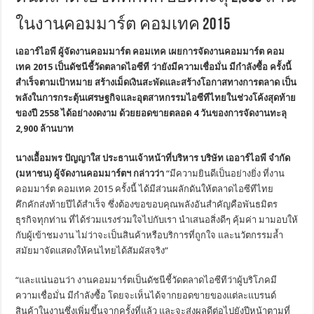
ในงานคอมมาร์ต คอมเทค 2015
เออาร์ไอพี ผู้จัดงานคอมมาร์ต คอมเทค เผยการจัดงานคอมมาร์ต คอม
เทค 2015 เป็นดัชนีชี้วัดตลาดไอซีที ว่ายังมีความเชื่อมั่น มีกำลังซื้อ ครั้งนี้
สำเร็จตามเป้าหมาย สร้างเม็ดเงินสะพัดและสร้างโอกาสทางการตลาด เป็น
พลังในการกระตุ้นเศรษฐกิจและอุตสาหกรรมไอซีทีไทยในช่วงโค้งสุดท้าย
ของปี 2558 ได้อย่างงดงาม ด้วยยอดขายตลอด 4 วันของการจัดงานทะลุ
2,900 ล้านบาท
นางเอื้อมพร ปัญญาใส ประธานเจ้าหน้าที่บริหาร บริษัท เออาร์ไอพี จำกัด
(มหาชน) ผู้จัดงานคอมมาร์ตฯ กล่าวว่า
“มีความยินดีเป็นอย่างยิ่ง ที่งาน
คอมมาร์ต คอมเทค 2015 ครั้งนี้ ได้มีส่วนผลักดันให้ตลาดไอซีทีไทย
คึกคักส่งท้ายปีได้สำเร็จ ซึ่งต้องขอขอบคุณพลังอันสำคัญคือพันธมิตร
ธุรกิจทุกท่าน ที่ได้ร่วมแรงร่วมใจไปกับเรา นำเสนอสิ่งดีๆ คุ้มค่า มามอบให้
กับผู้เข้าชมงาน ไม่ว่าจะเป็นสินค้าหรือบริการที่ถูกใจ และนวัตกรรมล้ำ
สมัยมาจัดแสดงให้คนไทยได้สัมผัสจริง”
“และแน่นอนว่า งานคอมมาร์ตเป็นดัชนีชี้วัดตลาดไอซีทีว่าผู้บริโภคมี
ความเชื่อมั่น มีกำลังซื้อ โดยจะเห็นได้จากยอดขายของแต่ละแบรนด์
สินค้าในงานซึ่งเพิ่มขึ้นจากครั้งที่แล้ว และจะส่งผลดีต่อไปยังปีหน้าตามที่