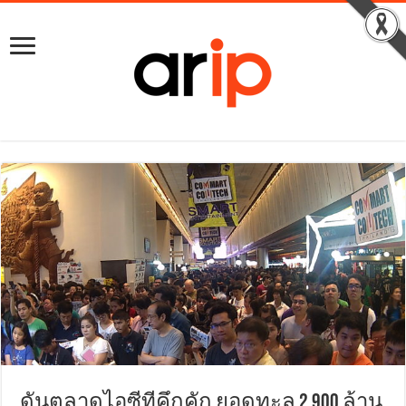
ดันตลาดไอซีทีคึกคัก ยอดทะลุ 2,900 ล้าน