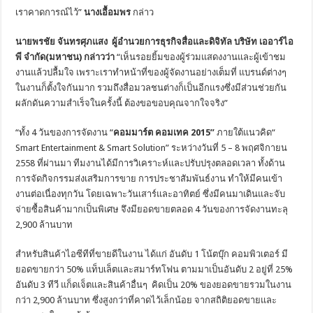
เราคาดการณ์ไว้”
นางเอื้อมพร
กล่าว
นายพรชัย จันทรศุภแสง
ผู้อำนวยการธุรกิจสื่อและดิจิทัล บริษัท เออาร์ไอ
พี จำกัด(มหาชน) กล่าวว่า
“เห็นรอยยิ้มของผู้ร่วมแสดงงานและผู้เข้าชม
งานแล้วปลื้มใจ เพราะเราทำหน้าที่ของผู้จัดงานอย่างเต็มที่ แบรนด์ต่างๆ
ในงานก็ตั้งใจกันมาก รวมถึงสื่อมวลชนต่างก็เป็นอีกแรงซึ่งมีส่วนช่วยกัน
ผลักดันความสำเร็จในครั้งนี้ ต้องขอขอบคุณจากใจจริง”
“ทั้ง 4 วันของการจัดงาน “
คอมมาร์ต คอมเทค 2015”
ภายใต้แนวคิด“
Smart Entertainment & Smart Solution” ระหว่างวันที่ 5 – 8 พฤศจิกายน
2558 ที่ผ่านมา ทีมงานได้มีการวิเคราะห์และปรับปรุงตลอดเวลา ทั้งด้าน
การจัดกิจกรรมส่งเสริมการขาย การประชาสัมพันธ์งาน ทำให้มีคนเข้า
งานต่อเนื่องทุกวัน โดยเฉพาะวันเสาร์และอาทิตย์ ซึ่งมีคนมาเดินและจับ
จ่ายซื้อสินค้ามากเป็นพิเศษ จึงมียอดขายตลอด 4 วันของการจัดงานทะลุ
2,900 ล้านบาท
สำหรับสินค้าไอซีทีที่ขายดีในงาน ได้แก่ อันดับ 1 โน้ตบุ๊ก คอมพิวเตอร์ มี
ยอดขายกว่า 50% แท็บเล็ตและสมาร์ทโฟน ตามมาเป็นอันดับ 2 อยู่ที่ 25%
อันดับ 3 ทีวี แก็ดเจ็ตและสินค้าอื่นๆ
คิดเป็น 20% ของยอดขายรวมในงาน
กว่า 2,900 ล้านบาท ซึ่งสูงกว่าที่คาดไว้เล็กน้อย จากสถิติยอดขายและ