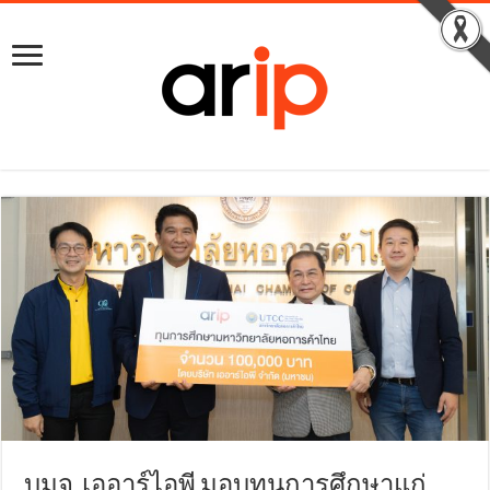
บมจ. เออาร์ไอพี มอบทุนการศึกษาแก่