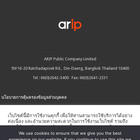
ARIP Public Company Limited
99/16-20 Ratchadapisek Rd., Din-Daeng, Bangkok Thailand 10400
Tel : 66(0)2642-3400 Fax: 66(0)2641-2331
นโยบายการคุ้มครองข้อมูลส่วนบุคคล
ประกาศความเป็นส่วนตัว
เว็บไซต์นี้มีการใช้งานคุกกี้ เพื่อให้ท่านสามารถใช้บริการได้อย่าง
นโยบายการใช้คกกี้
ต่อเนื่อง และอำนวยความสะดวกในการใช้งานเว็บไซต์ รวมถึง
ช่วยให้เราปรับปรุงการนำเสนอเนื้อหาตรงตามความต้องการ
ใบรับแจ้งการประกอบธุรกิจบริการแพลตฟอร์มดิจิทัล
ของท่าน โดยสามารถศึกษารายละเอียดเพิ่มเติมได้ใน
นโยบาย
We use cookies to ensure that we give you the best
คุกกี้
experience on our website. If you continue to use this site we
นโยบายความปลอดภัยของข้อมูลสารสนเทศ