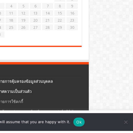
4
5
6
7
8
9
0
11
12
13
14
15
16
7
18
19
20
21
22
23
4
25
26
27
28
29
30
1
ายการคุ้มครองข้อมูลส่วนบุคคล
าศความเป็นส่วนตัว
ายการใช้คกกี้
แจ้งการประกอบธุรกิจบริการแพลตฟอร์มดิจิทัล
ปรุง
ตั้งค่าคุกกี้
ตกลง
ill assume that you are happy with it.
Ok
ายความปลอดภัยของข้อมูลสารสนเทศ