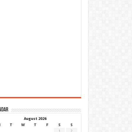
ndar
August 2026
M
T
W
T
F
S
S
1
2