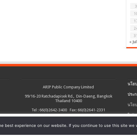
3
1
1
2
3
« Jul
นโยบ
ARIP Public Company Limited
ประก
99/16-20 Ratchadapisek Rd., Din-Daeng, Bangkok
Thailand 10400
นโยบ
Tel : 66(0)2642-3400 Fax: 66(0)2641-2331
ใบรับ
งต่อเนื่อง และอำนวยความสะดวกในการใช้งานเว็บไซต์ รวมถึงช่วยให้เราปรับ
e best experience on our website. If you continue to use this site we w
นโยบ
ายละเอียดเพิ่มเติมได้ใน
นโยบายคุกกี้