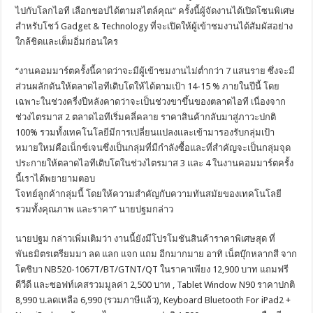
ไปกับโลกไอที เลือกชอปได้ตามสไตล์คุณ” ครั้งนี้ผู้จัดงานได้เปิดโซนพิเศษ
สำหรับโชว์ Gadget & Technology ที่จะเปิดให้ผู้เข้าชมงานได้สัมผัสอย่าง
ใกล้ชิดและเต็มอิ่มก่อนใคร
“งานคอมมาร์ตครั้งนี้คาดว่าจะมีผู้เข้าชมงานไม่ต่ำกว่า 7 แสนราย ซึ่งจะมี
ส่วนผลักดันให้ตลาดไอทีเติบโตให้ได้ตามเป้า 14-15 % ภายในปีนี้ โดย
เฉพาะในช่วงครี่งปีหลังคาดว่าจะเป็นช่วงขาขึ้นของตลาดไอที เนื่องจาก
ช่วงไตรมาส 2 ตลาดไอทีเริ่มคลี่คลาย ราคาสินค้ากลับมาสู่ภาวะปกติ
100% รวมทั้งเทคโนโลยีมีการเปลี่ยนแปลงและเข้ามารองรับกลุ่มเป้า
หมายใหม่คือเน็กซ์เจนซึ่งเป็นกลุ่มที่มีกำลังซื้อและที่สำคัญจะเป็นกลุ่มจุด
ประกายให้ตลาดไอทีเติบโตในช่วงไตรมาส 3 และ 4 ในงานคอมมาร์ตครั้ง
นี้เราได้พยายามตอบ
โจทย์ลูกค้ากลุ่มนี้ โดยให้ความสำคัญกับความทันสมัยของเทคโนโลยี
รวมทั้งคุณภาพ และราคา” นายปฐมกล่าว
นายปฐม กล่าวเพิ่มเติมว่า งานนี้ยังมีโปรโมชันสินค้าราคาพิเศษสุด ที่
พันธมิตรเตรียมมา ลด แลก แจก แถม อีกมากมาย อาทิ เน็ตบุ๊กหลากสี จาก
โตชิบา NB520-1067T/BT/GTNT/QT ในราคาเพียง 12,900 บาท แถมฟรี
ดีวีดี และซอฟท์เคสรวมมูลค่า 2,500 บาท , Tablet Window N90 ราคาปกติ
8,990 บ.ลดเหลือ 6,990 (รวมภาษีแล้ว), Keyboard Bluetooth For iPad2 +