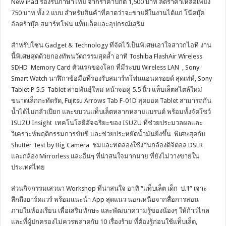
New iPad รองรับภาษาไทย จากราคาปกติ 1,500 บาท ลดราคาเหลือเพียง
750 บาท ทั้ง 2 แบบ สำหรับสินค้าที่คาดว่าจะขายดีในงานได้แก่ โน๊ตบุ๊ค
อัลตร้าบุ๊ค สมาร์ทโฟน แท็บเล็ตและอุปกรณ์เสริม
สำหรับโซน Gadget & Technology ที่จัดไว้เป็นพิเศษเอาใจสาวกไอที งาน
นี้พิเศษสุดด้วยกองทัพนวัตกรรมสุดล้ำ อาทิ Toshiba FlashAir Wireless
SDHD Memory Card ตัวแรกของโลก ที่มีระบบ Wireless LAN , Sony
Smart Watch นาฬิกาข้อมือที่รองรับสมาร์ทโฟนแอนดรอยด์ สุดเท่ห์, Sony
Tablet P 5.5 Tablet สายพันธุ์ใหม่ หน้าจอคู่ 5.5 นิ้ว แท็บเล็ตสไตล์ใหม่
ขนาดเล็กกะทัดรัด, Fujitsu Arrows Tab F-01D สุดยอด Tablet สามารถกัน
น้ำได้ไม่กลัวเปียก และขบวนแท็บเล็ตหลากหลายแบรนด์ พร้อมทั้งจัดโชว์
ISUZU Insight เทคโนโลยีอัจฉริยะของ ISUZU ที่ช่วยประมวลผลและ
วิเคราะห์พฤติกรรมการขับขี่ และช่วยประหยัดน้ำมันยิ่งขึ้น พิเศษสุดกับ
Shutter Test by Big Camera ชมและทดลองใช้งานกล้องดิจิตอล DSLR
และกล้อง Mirrorless และอื่นๆ ที่น่าสนใจมากมาย ที่ยังไม่วางขายใน
ประเทศไทย
ส่วนกิจกรรมเสวนา Workshop ที่น่าสนใจ อาทิ “แท็บเล็ต เด็ก ป.1” เจาะ
ลึกถึงฮาร์ดแวร์ พร้อมแนะนำ App สุดแนว นอกเหนือจากสื่อการสอน
ภายในห้องเรียน เพื่อเสริมทักษะ และพัฒนาความรู้ของน้องๆ ให้ก้าวไกล
และที่ผู้ปกครองไม่ควรพลาดกับ 10 เรื่องร้าย ที่ต้องรู้ก่อนใช้แท็บเล็ต,