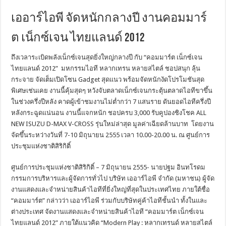
เออาร์ไอพี จัดหนักกลางปี งานคอมมาร์
ต เน็กซ์เจน ไทยแลนด์ 2012
ถึงเวลาระเบิดพลังเน็กซ์เจนสุดยิ่งใหญ่กลางปี กับ “คอมมาร์ต เน็กซ์เจน
ไทยแลนด์ 2012” มหกรรมไอที หลากเทรน หลายสไตล์ ชอปสนุก ลุ้น
กระจาย จัดเต็มเปิดโซน Gadget สุดแนว พร้อมจัดหนักงัดโปรโมชันสุด
พิเศษเช่นเคย งานนี้คุ้มสุดๆ หวังจับตลาดเน็กซ์เจนกระตุ้นตลาดไอทีขาขึ้น
ในช่วงครึ่งปีหลัง คาดผู้เข้าชมงานไม่ต่ำกว่า 7 แสนราย ดันยอดไอทีครึ่งปี
หลังกระฉูดแน่นอน งานนี้แจกหนัก ชอปครบ 3,000 รับคูปองชิงโชค ALL
NEW ISUZU D-MAX V-CROSS รุ่นใหม่ล่าสุด มูลค่าเฉียดล้านบาท โดยงาน
จัดขึ้นระหว่างวันที่ 7-10 มิถุนายน 2555 เวลา 10.00-20.00 น. ณ ศูนย์การ
ประชุมแห่งชาติสิริกิติ์
ศูนย์การประชุมแห่งชาติสิริกิติ์ – 7 มิถุนายน 2555- นายปฐม อินทโรดม
กรรมการบริหารและผู้จัดการทั่วไป บริษัท เออาร์ไอพี จำกัด (มหาชน) ผู้จัด
งานแสดงและจำหน่ายสินค้าไอทีที่ยิ่งใหญ่ที่สุดในประเทศไทย ภายใต้ชื่อ
“คอมมาร์ต” กล่าวว่า เออาร์ไอพี ร่วมกับบริษัทคู่ค้าไอทีชั้นนำ ทั้งในและ
ต่างประเทศ จัดงานแสดงและจำหน่ายสินค้าไอที “คอมมาร์ต เน็กซ์เจน
ไทยแลนด์ 2012” ภายใต้แนวคิด “Modern Play : หลากเทรนด์ หลายสไตล์