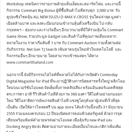
Workshop เทคนิคการถ่ายภาพด้วยแท็บเล็ตและสมาร์ทโฟน และงานนี้
กิจกรรม Commart Big Bonus ผู้ที่ซื้อสินค้าไอทีครบทุก 3,000 บาท รับ
คูปองชิงโชคลุ้น ALL NEW ISUZU D-MAX V-CROSS รุ่นใหม่ล่าสุด มูลค่า
เฉียดล้านบาท และลงทะเบียนก่อนเข้างานลุ้นตั๋วเครื่องบิน ไป-กลับ
กรุงเทพฯ – ฮ่องกง และรางวัลอื่นๆ อีกมากมายที่มีให้ร่วมลุ้นใน Commart
Game Show, ร่วมประมูล Gadget และสินค้าไอทีคุณภาพเยี่ยมหลาก
หลายในงาน ราคาเริ่มต้นที่ 1 บาท กับ Commart Auction รวมทั้งตามต่อ
กับกิจกรรม Net Gen TJ Search เฟ้นหาคนรุ่นใหม่หัวใจเทคโนโลยี และ
กิจกรรมอื่นๆ อีกมายมาย โดยสามารถเข้าชมสดๆ ได้ทาง
www.commartthailand.com
นอกจากนี้ ยังมีกิจกรรมไฮไลท์ที่พลาดไม่ได้กับการเปิดตัว Comtoday
Digital Magazine for iPad ที่จะมาปฏิวัติวงการนิตยสารครั้งใหญ่ พลิกโฉม
ใหม่บนเวอร์ชั่นไอแพด จัดเต็มทั้งภาพคลิปเสียง พร้อมอินเตอร์แอคทีฟสุด
ตระการตา อาทิ รีวิวสินค้าไอทีด้วยภาพ 360 องศา วีดีโอตัวอย่างเกมออก
ใหม่ วีดีโอสาธิตการอัพเกรดสินค้าไอที แข่งซูโดกุค้นหาผู้เล่นที่เร็วที่สุด
เป็นต้น เปิดให้ดาวโหลดฟรี บน app store ได้แล้ววันนี้จนถึง 31 มิถุนายน
2555 ร่วมฉลองครบรอบ 22 ปีของนิตยสารคอมพิวเตอร์ทูเดย์ ด้วยการจุด
เทียนพร้อมพิมพ์คำอวยพรส่งผ่านไอแพด เพื่อลุ้นรับ new iPad และ
Docking Angry Birds ติดตามอ่านรายละเอียดเงื่อนไขและกติกาเพิ่มเติม