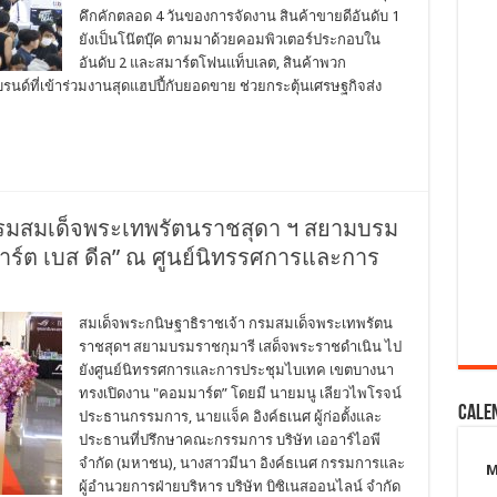
คึกคักตลอด 4 วันของการจัดงาน สินค้าขายดีอันดับ 1
ยังเป็นโน๊ตบุ๊ค ตามมาด้วยคอมพิวเตอร์ประกอบใน
อันดับ 2 และสมาร์ตโฟนแท็บเลต, สินค้าพวก
ด์ที่เข้าร่วมงานสุดแฮปปี้กับยอดขาย ช่วยกระตุ้นเศรษฐกิจส่ง
กรมสมเด็จพระเทพรัตนราชสุดา ฯ สยามบรม
าร์ต เบส ดีล” ณ ศูนย์นิทรรศการและการ
สมเด็จพระกนิษฐาธิราชเจ้า กรมสมเด็จพระเทพรัตน
ราชสุดฯ สยามบรมราชกุมารี เสด็จพระราชดำเนิน ไป
ยังศูนย์นิทรรศการและการประชุมไบเทค เขตบางนา
ทรงเปิดงาน "คอมมาร์ต” โดยมี นายมนู เลียวไพโรจน์
Cale
ประธานกรรมการ, นายแจ็ค อิงค์ธเนศ ผู้ก่อตั้งและ
ประธานที่ปรึกษาคณะกรรมการ บริษัท เออาร์ไอพี
จำกัด (มหาชน), นางสาวมีนา อิงค์ธเนศ กรรมการและ
ผู้อำนวยการฝ่ายบริหาร บริษัท บิซิเนสออนไลน์ จำกัด