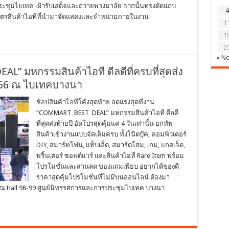
ะชุมไบเทค เฝ้ารับเสด็จและถวายพวงมาลัย จากนั้นทรงตัดแถบ
4
ตรสินค้าไอทีที่นำมาจัดแสดงและจำหน่ายภายในงาน
1
1
2
« N
AL” มหกรรมสินค้าไอที ดีลดีที่ครบที่สุดส่ง
ค. 66 ณ ไบเทคบางนา
ช้อปสินค้าไอทีโค้งสุดท้าย ลดแรงสุดที่งาน
“COMMART BEST DEAL” มหกรรมสินค้าไอที ดีลดี
ที่สุดส่งท้ายปี อัดโปรสุดคุ้มแค่ 4 วันเท่านั้น ยกทัพ
สินค้าเข้างานแบบจัดเต็มครบ ทั้งโน๊ตบุ๊ค, คอมพิวเตอร์
DIY, สมาร์ทโฟน, แท็บเล็ต, สมาร์ตโฮม, เกม, แกดเจ็ต,
พริ้นเตอร์ ซอฟต์แวร์ และสินค้าไอที Rare Item พร้อม
โปรโมชั่นและส่วนลด ของแถมเพียบ อยากได้ของดี
ราคาสุดคุ้มโปรโมชั่นที่ไม่มีบนออนไลน์ ต้องมา
 ณ Hall 98-99 ศูนย์นิทรรศการและการประชุมไบเทค บางนา