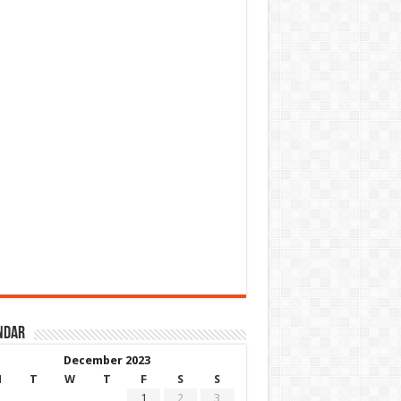
ndar
December 2023
M
T
W
T
F
S
S
1
2
3