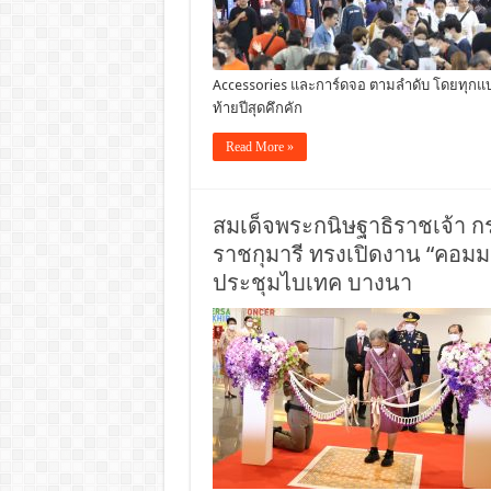
Accessories และการ์ดจอ ตามลำดับ โดยทุกแบรน
ท้ายปีสุดคึกคัก
Read More »
สมเด็จพระกนิษฐาธิราชเจ้า 
ราชกุมารี ทรงเปิดงาน “คอมม
ประชุมไบเทค บางนา