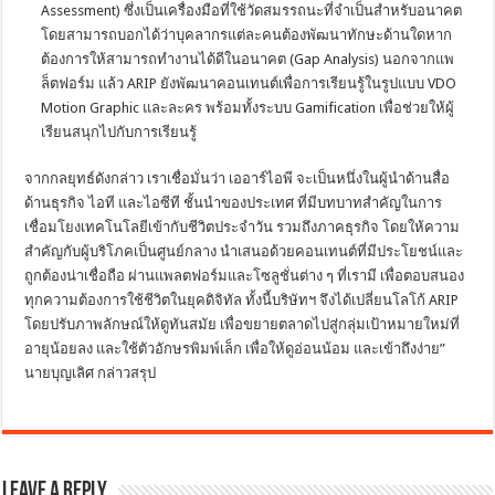
Assessment) ซึ่งเป็นเครื่องมือที่ใช้วัดสมรรถนะที่จำเป็นสำหรับอนาคต
โดยสามารถบอกได้ว่าบุคลากรแต่ละคนต้องพัฒนาทักษะด้านใดหาก
ต้องการให้สามารถทำงานได้ดีในอนาคต (Gap Analysis) นอกจากแพ
ล็ตฟอร์ม แล้ว ARIP ยังพัฒนาคอนเทนต์เพื่อการเรียนรู้ในรูปแบบ VDO
Motion Graphic และละคร พร้อมทั้งระบบ Gamification เพื่อช่วยให้ผู้
เรียนสนุกไปกับการเรียนรู้
จากกลยุทธ์ดังกล่าว เราเชื่อมั่นว่า เออาร์ไอพี จะเป็นหนึ่งในผู้นำด้านสื่อ
ด้านธุรกิจ ไอที และไอซีที ชั้นนำของประเทศ ที่มีบทบาทสำคัญในการ
เชื่อมโยงเทคโนโลยีเข้ากับชีวิตประจำวัน รวมถึงภาคธุรกิจ โดยให้ความ
สำคัญกับผู้บริโภคเป็นศูนย์กลาง นำเสนอด้วยคอนเทนต์ที่มีประโยชน์และ
ถูกต้องน่าเชื่อถือ ผ่านแพลตฟอร์มและโซลูชั่นต่าง ๆ ที่เรามี เพื่อตอบสนอง
ทุกความต้องการใช้ชีวิตในยุคดิจิทัล ทั้งนี้บริษัทฯ จึงได้เปลี่ยนโลโก้ ARIP
โดยปรับภาพลักษณ์ให้ดูทันสมัย เพื่อขยายตลาดไปสู่กลุ่มเป้าหมายใหม่ที่
อายุน้อยลง และใช้ตัวอักษรพิมพ์เล็ก เพื่อให้ดูอ่อนน้อม และเข้าถึงง่าย”
นายบุญเลิศ กล่าวสรุป
Leave a Reply