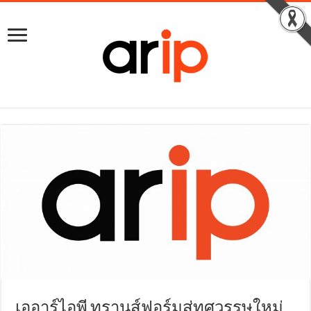
เออาร์ไอพี ทรานส์ฟอร์มสู่ทศวรรษใหม่