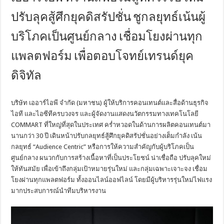
ปรับลุคสู้ศึกยุคดิสรัปชั่น ชูกลยุทธ์เน้นผู้
บริโภคเป็นศูนย์กลาง เชื่อมโยงผ่านทุก
แพลตฟอร์ม เพื่อตอบโจทย์เทรนด์ยุค
ดิจิทัล
บริษัท เออาร์ไอพี จำกัด (มหาชน) ผู้ให้บริการคอนเทนต์และสื่อด้านธุรกิจ
ไอที และไอซีทีครบวงจร และผู้จัดงานแสดงนวัตกรรมทางเทคโนโลยี
COMMART ที่ใหญ่ที่สุดในประเทศ คร่ำหวอดในด้านการผลิตคอนเทนต์มา
นานกว่า 30 ปี เดินหน้าปรับกลยุทธ์สู้ศึกยุคดิสรัปชั่นอย่างเต็มกำลัง เน้น
กลยุทธ์ “Audience Centric” หรือการให้ความสำคัญกับผู้บริโภคเป็น
ศูนย์กลาง ผนวกกับการสร้างเนื้อหาที่เป็นประโยชน์ น่าเชื่อถือ ปรับลุคใหม่
ให้ทันสมัย เพื่อเข้าถึงกลุ่มเป้าหมายรุ่นใหม่ และกลุ่มเฉพาะเจาะจง เชื่อม
โยงผ่านทุกแพลตฟอร์ม ทั้งออนไลน์ออฟไลน์ โดยมีผู้บริหารรุ่นใหม่ไฟแรง
มากประสบการณ์นำทีมบริหารงาน