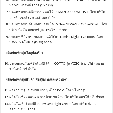
พลังงานบริสุทธิ์ จำกัด (มหาชน)
ประเภทรถยนต์นั่งส่วนบุคคล ได้แก่ MAZDA2 SKYACTIV-D โดย บริษัท
มาสด้า เซลส์ (ประเทศไทย) จำกัด
ประเภทรถยนต์อเนกประสงค์ ได้แก่ New NISSAN KICKS e-POWER โดย
บริษัท นิสสัน มอเตอร์ (ประเทศไทย) จำกัด
ประเภท ฟิล์มกรองแสงรถยนต์ ได้แก่ Lamina Digital EVS Boost โดย
บริษัท เทคโนเซล (เฟรย์) จำกัด
ผลิตภัณฑ์กลุ่มวัสดุก่อสร้าง
ประเกทสุขภัณฑ์อัตโนมัติ ได้แก่ COTTO รุ่น VIZIO โดย บริษัท สยาม
ซานิทารีแวร์ จำกัด
ผลิตภัณฑ์กลุ่มสินค้าเพื่อสุขภาพและความงาม
ผลิตภัณฑ์ดูแลเส้นผม แชมพูพีไวว์ PVIVE โดย พีไฟว์กรุ๊ป
ผลิตภัณฑ์คอลลาเจน ภายใต้แบรนด์อมาโด้ บริษัท อมาโด้ กรุ๊ป จำกัด
ผลิตภัณฑ์ครีมแก้ฝ้า Glow Overnight Cream โดย บริษัท ยังเอจ
คอร์ปอเรชั่น จำกัด