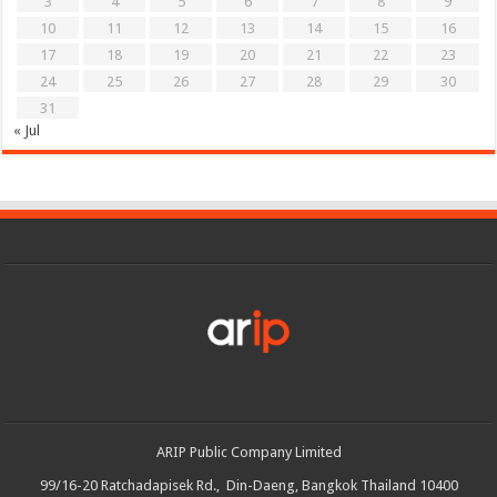
3
4
5
6
7
8
9
10
11
12
13
14
15
16
17
18
19
20
21
22
23
24
25
26
27
28
29
30
31
« Jul
ARIP Public Company Limited
99/16-20 Ratchadapisek Rd., Din-Daeng, Bangkok Thailand 10400