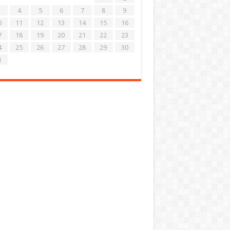
4
5
6
7
8
9
0
11
12
13
14
15
16
7
18
19
20
21
22
23
4
25
26
27
28
29
30
1