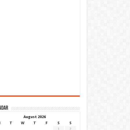
ndar
August 2026
M
T
W
T
F
S
S
1
2