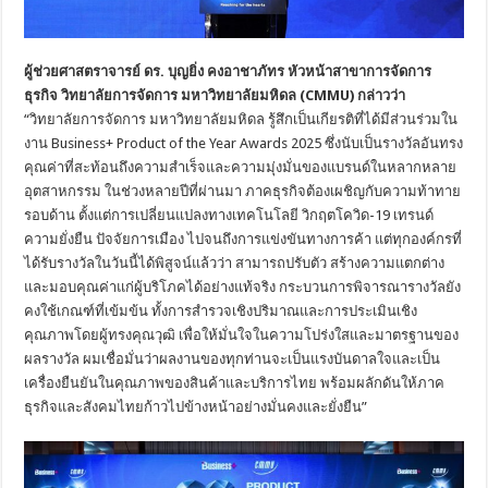
ผู้ช่วยศาสตราจารย์ ดร. บุญยิ่ง คงอาชาภัทร หัวหน้าสาขาการจัดการ
ธุรกิจ วิทยาลัยการจัดการ มหาวิทยาลัยมหิดล (
CMMU) กล่าวว่า
“วิทยาลัยการจัดการ มหาวิทยาลัยมหิดล รู้สึกเป็นเกียรติที่ได้มีส่วนร่วมใน
งาน Business+ Product of the Year Awards 2025 ซึ่งนับเป็นรางวัลอันทรง
คุณค่าที่สะท้อนถึงความสำเร็จและความมุ่งมั่นของแบรนด์ในหลากหลาย
อุตสาหกรรม ในช่วงหลายปีที่ผ่านมา ภาคธุรกิจต้องเผชิญกับความท้าทาย
รอบด้าน ตั้งแต่การเปลี่ยนแปลงทางเทคโนโลยี วิกฤตโควิด-19 เทรนด์
ความยั่งยืน ปัจจัยการเมือง ไปจนถึงการแข่งขันทางการค้า แต่ทุกองค์กรที่
ได้รับรางวัลในวันนี้ได้พิสูจน์แล้วว่า สามารถปรับตัว สร้างความแตกต่าง
และมอบคุณค่าแก่ผู้บริโภคได้อย่างแท้จริง กระบวนการพิจารณารางวัลยัง
คงใช้เกณฑ์ที่เข้มข้น ทั้งการสำรวจเชิงปริมาณและการประเมินเชิง
คุณภาพโดยผู้ทรงคุณวุฒิ เพื่อให้มั่นใจในความโปร่งใสและมาตรฐานของ
ผลรางวัล ผมเชื่อมั่นว่าผลงานของทุกท่านจะเป็นแรงบันดาลใจและเป็น
เครื่องยืนยันในคุณภาพของสินค้าและบริการไทย พร้อมผลักดันให้ภาค
ธุรกิจและสังคมไทยก้าวไปข้างหน้าอย่างมั่นคงและยั่งยืน”