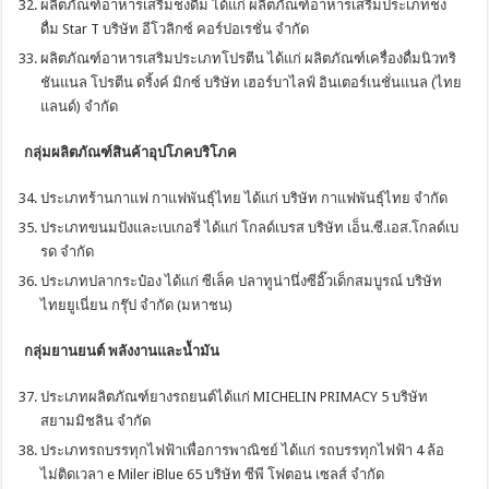
ผลิตภัณฑ์อาหารเสริมชงดื่ม ได้แก่ ผลิตภัณฑ์อาหารเสริมประเภทชง
ดื่ม Star T บริษัท อีโวลิกซ์ คอร์ปอเรชั่น จํากัด
ผลิตภัณฑ์อาหารเสริมประเภทโปรตีน ได้แก่ ผลิตภัณฑ์เครื่องดื่มนิวทริ
ชันแนล โปรตีน ดริ้งค์ มิกซ์ บริษัท เฮอร์บาไลฟ์ อินเตอร์เนชั่นแนล (ไทย
แลนด์) จำกัด
กลุ่มผลิตภัณฑ์สินค้าอุปโภคบริโภค
ประเภทร้านกาแฟ กาแฟพันธุ์ไทย ได้แก่ บริษัท กาแฟพันธุ์ไทย จำกัด
ประเภทขนมปังและเบเกอรี่ ได้แก่ โกลด์เบรส บริษัท เอ็น.ซี.เอส.โกลด์เบ
รด จำกัด
ประเภทปลากระป๋อง ได้แก่ ซีเล็ค ปลาทูน่านึ่งซีอิ๊วเด็กสมบูรณ์ บริษัท
ไทยยูเนี่ยน กรุ๊ป จำกัด (มหาชน)
กลุ่มยานยนต์ พลังงานและน้ำมัน
ประเภทผลิตภัณฑ์ยางรถยนต์ได้แก่ MICHELIN PRIMACY 5 บริษัท
สยามมิชลิน จำกัด
ประเภทรถบรรทุกไฟฟ้าเพื่อการพาณิชย์ ได้แก่ รถบรรทุกไฟฟ้า 4 ล้อ
ไม่ติดเวลา e Miler iBlue 65 บริษัท ซีพี โฟตอน เซลส์ จำกัด