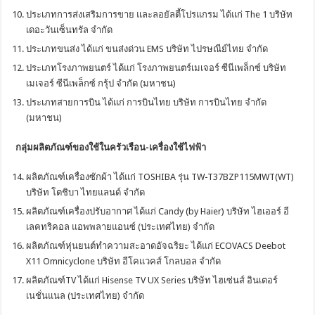
ประเภทการส่งเสริมการขาย และลอยัลตี้โปรแกรม ได้แก่ The 1 บริษัท
เดอะวันเซ็นทรัล จำกัด
ประเภทขนส่ง ได้แก่ ขนส่งด่วน EMS บริษัท ไปรษณีย์ไทย จำกัด
ประเภทโรงภาพยนตร์ ได้แก่ โรงภาพยนตร์เมเจอร์ ซีนีเพล็กซ์ บริษัท
เมเจอร์ ซีนีเพล็กซ์ กรุ้ป จำกัด (มหาชน)
ประเภทสายการบิน ได้แก่ การบินไทย บริษัท การบินไทย จำกัด
(มหาชน)
กลุ่มผลิตภัณฑ์ของใช้ในครัวเรือน-เครื่องใช้ไฟฟ้า
ผลิตภัณฑ์เครื่องซักผ้า ได้แก่ TOSHIBA รุ่น TW-T37BZP115MWT(WT)
บริษัท โตชิบา ไทยแลนด์ จำกัด
ผลิตภัณฑ์เครื่องปรับอากาศ ได้แก่ Candy (by Haier) บริษัท ไฮเออร์ อี
เลคทริคอล แอพพลายแอนซ์ (ประเทศไทย) จำกัด
ผลิตภัณฑ์หุ่นยนต์ทำความสะอาดอัจฉริยะ ได้แก่ ECOVACS Deebot
X11 Omnicyclone บริษัท อีโคแวคส์ โกลบอล จำกัด
ผลิตภัณฑ์TV ได้แก่ Hisense TV UX Series บริษัท ไฮเซ่นส์ อินเตอร์
เนชั่นแนล (ประเทศไทย) จำกัด