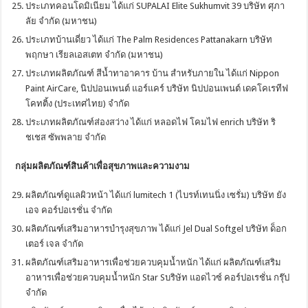
ประเภทคอนโดมิเนียม ได้แก่ SUPALAI Elite Sukhumvit 39 บริษัท ศุภา
ลัย จํากัด (มหาชน)
ประเภทบ้านเดี่ยว ได้แก่ The Palm Residences Pattanakarn บริษัท
พฤกษา เรียลเอสเตท จำกัด (มหาชน)
ประเภทผลิตภัณฑ์ สีน้ำทาอาคาร บ้าน สำหรับภายใน ได้แก่ Nippon
Paint AirCare, นิปปอนเพนต์ แอร์แคร์ บริษัท นิปปอนเพนต์ เดคโคเรทีฟ
โคทติ้ง (ประเทศไทย) จำกัด
ประเภทผลิตภัณฑ์ส่องสว่าง ได้แก่ หลอดไฟ โคมไฟ enrich บริษัท ริ
ชเชส ซัพพลาย จำกัด
กลุ่มผลิตภัณฑ์สินค้าเพื่อสุขภาพและความงาม
ผลิตภัณฑ์ดูแลผิวหน้า ได้แก่ lumitech 1 (ไบรท์เทนนิ่ง เซรั่ม) บริษัท ยัง
เอจ คอร์ปอเรชั่น จำกัด
ผลิตภัณฑ์เสริมอาหารบำรุงสุขภาพ ได้แก่ Jel Dual Softgel บริษัท ด็อก
เตอร์ เจล จำกัด
ผลิตภัณฑ์เสริมอาหารเพื่อช่วยควบคุมน้ำหนัก ได้แก่ ผลิตภัณฑ์เสริม
อาหารเพื่อช่วยควบคุมน้ำหนัก Star Sบริษัท แอดไวซ์ คอร์ปอเรชั่น กรุ๊ป
จํากัด