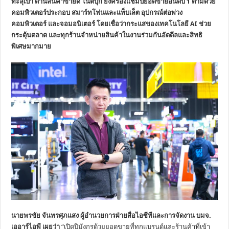
ทะลุเป้า ด้านสินค้าขายดี โน๊ตบุ๊ก ยังครองแชมป์ยอดขายอันดับ 1 ตามด้วย
คอมพิวเตอร์ประกอบ สมาร์ทโฟนและแท็บเล็ต อุปกรณ์ต่อพ่วง
คอมพิวเตอร์ และจอมอนิเตอร์ โดยเชื่อว่ากระแสของเทคโนโลยี
AI ช่วย
กระตุ้นตลาด และทุกร้านจำหน่ายสินค้าในงานร่วมกันอัดดีลและสิทธิ
พิเศษมากมาย
นายพรชัย จันทรศุภแสง ผู้อำนวยการฝ่ายสื่อไอซีทีและการจัดงาน บมจ.
เออาร์ไอพี เผยว่า
“เปิดปีมังกรด้วยยอดขายที่ทุกแบรนด์และร้านค้าที่เข้า