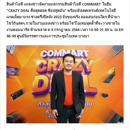
สินค้าไอที แถลงข่าวจัดงานมหกรรมสินค้าไอที
COMMART ในธีม
“CRAZY DEAL ดีลสุดฮอต ช้อปสุดมัน” พร้อมอัปเดตเทรนด์เทคโนโลยี
แกดเจ็ตมาแรง ช่วงครึ่งปีหลัง 2023 จับของจริง ลองเล่นก่อนใคร ที่นำมา
โชว์กันสดๆ ภายในงานแถลงข่าว พร้อมโชว์ไอเทมสุดล้ำที่จะวางขายใน
งานคอมมาร์ต ห้ามพลาด 6-9 กรกฎาคม 2566 เวลา 10.00-21.00 น. ณ EH
98-99 ศูนย์นิทรรศการและการประชุมไบเทค บางนา