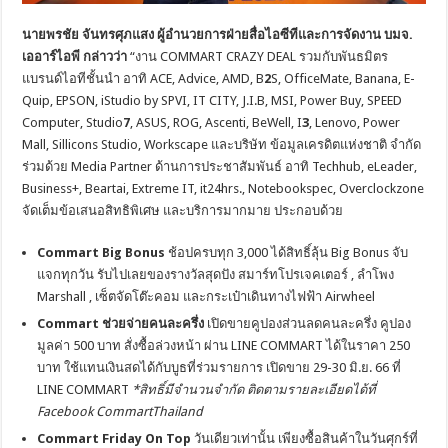
นายพรชัย จันทรศุภแสง ผู้อำนวยการฝ่ายสื่อไอซีทีและการจัดงาน บมจ
.
เออาร์ไอพี กล่าวว่า
“งาน COMMART CRAZY DEAL รวมกับพันธมิตร
แบรนด์ไอทีชั้นนำ อาทิ ACE, Advice, AMD, B
2
S, OfficeMate, Banana, E-
Quip, EPSON, iStudio by SPVI, IT CITY, J.I.B, MSI, Power Buy, SPEED
Computer, Studio
7
, ASUS, ROG, Ascenti, BeWell, I
3
, Lenovo, Power
Mall, Sillicons Studio, Workscape และบริษัท ข้อมูลเครดิตแห่งชาติ จำกัด
ร่วมด้วย Media Partner ด้านการประชาสัมพันธ์ อาทิ Techhub, eLeader,
Business+, Beartai, Extreme IT, it24hrs., Notebookspec, Overclockzone
จัดเต็มข้อเสนอสิทธิพิเศษ และบริการมากมาย ประกอบด้วย
Commart Big Bonus
ช้อปครบทุก 3,000 ได้สิทธิ์ลุ้น Big Bonus จับ
แจกทุกวัน รับไปเลยของรางวัลสุดปัง สมาร์ทโปรเจคเตอร์ , ลำโพง
Marshall , เซ็ตจัดโต๊ะคอม และกระเป๋าเดินทางไฟฟ้า Airwheel
Commart ช่วยจ่ายคนละครึ่ง
เปิดขายคูปองส่วนลดคนละครึ่ง คูปอง
มูลค่า 500 บาท สั่งซื้อล่วงหน้า ผ่าน LINE COMMART ได้ในราคา 250
บาท ใช้แทนเงินสดได้กับบูธที่ร่วมรายการ เปิดขาย 29-30 มิ.ย. 66 ที่
LINE COMMART
*สิทธิ์มีจำนวนจำกัด ติดตามรายละเอียดได้ที่
Facebook CommartThailand
Commart Friday On Top
วันเดียวเท่านั้น เพียงซื้อสินค้าในวันศุกร์ที่