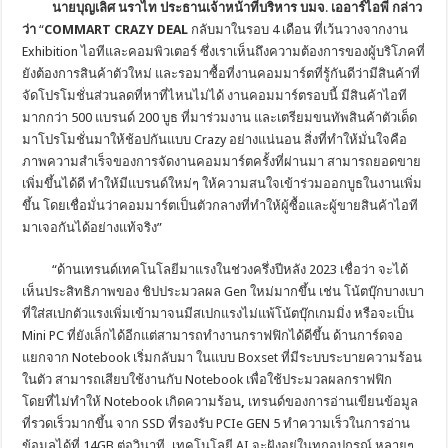
นายบุญเลิศ นราไท ประธานเจ้าหน้าที่บริหาร บมจ
.
เออาร์ไอพี กล่าว
ว่า
“
COMMART CRAZY DEAL
กลับมาในรอบ 4 เดือน ที่เว้นวางจากงาน
Exhibition ไอทีและคอมพิวเตอร์ ซึ่งเราเห็นถึงความต้องการของผู้บริโภคที่
ยังต้องการสินค้าตัวใหม่ และรอมาซื้อที่งานคอมมาร์ตที่รู้กันดีว่ามีสินค้าที่
จัดโปรโมชั่นส่วนลดที่หาที่ไหนไม่ได้ งานคอมมาร์ตรอบนี้ มีสินค้าไอที
มากกว่า 500 แบรนด์ 200 บูธ ที่มาร่วมงาน และเตรียมขนทัพสินค้าตัวเด็ด
มาโปรโมชั่นมาให้ช้อปกันแบบ Crazy อย่างแน่นอน สิ่งที่ทำให้มั่นใจคือ
ภาพความสำเร็จของการจัดงานคอมมาร์ตครั้งที่ผ่านมา สามารถยอดขาย
เพิ่มขึ้นได้ดี ทำให้มีแบรนด์ใหม่ๆ ให้ความสนใจเข้าร่วมออกบูธในงานเพิ่ม
ขึ้น โดยเชื่อมั่นว่าคอมมาร์ตเป็นตัวกลางที่ทำให้ผู้ซื้อและผู้ขายสินค้าไอที
มาเจอกันได้อย่างแท้จริง”
“ด้านเทรนด์เทคโนโลยีมาแรงในช่วงครึ่งปีหลัง 2023 เชื่อว่า จะได้
เห็นประสิทธิภาพของ ชิปประมวลผล Gen ใหม่มากขึ้น เช่น โน้ตบุ๊กบางเบา
ที่ใส่สเปกตัวแรงเพิ่มเข้ามาจนมีสเปกแรงไม่แพ้โน้ตบุ๊กเกมมิ่ง หรือจะเป็น
Mini PC ที่ยังเล็กได้อีกแต่สามารถทำงานกราฟฟิกได้ดีขึ้น ด้านการ์ดจอ
แยกจาก Notebook เริ่มกลับมา ในแบบ Boxset ที่มีระบบระบายความร้อน
ในตัว สามารถเสียบใช้งานกับ Notebook เพื่อใช้ประมวลผลกราฟฟิก
โดยที่ไม่ทำให้ Notebook เกิดความร้อน
,
เทรนด์ของการอ่านเขียนข้อมูล
ที่รวดเร็วมากขึ้น จาก SSD ที่รองรับ PCIe GEN 5 ทำความเร็วในการอ่าน
ข้อมูลได้ที่ 14GB ต่อวินาที
,
เทคโนโลยี AI จะฝังอยู่ในทุกอุปกรณ์ หลายๆ