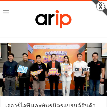
เออาร์ไอพี และพันธมิตรแบรนด์สินค้า