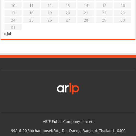
10
11
12
13
14
15
16
17
18
19
20
21
22
23
24
25
26
27
28
29
30
31
« Jul
ARIP Public Company Limited
99/16-20 Ratchadapisek Rd., Din-Daeng, Bangkok Thailand 10400