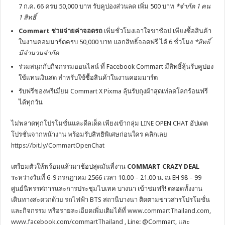
7 ก.ค. 66 ครบ 50,000 บาท รับคูปองส่วนลด เพิ่ม 500 บาท
*จำกัด
1 คน
1 สิทธิ์
Commart ช่วยจ่ายค่าจอดรถ
เพิ่มชั่วโมงเอาใจขาช้อป เพียงซื้อสินค้า
ในงานคอมมาร์ตครบ 50,000 บาท แลกสิทธิ์จอดฟรี ได้ 6 ชั่วโมง
*สิทธิ์
มีจำนวนจำกัด
ร่วมสนุกกับกิจกรรมออนไลน์ ที่ Facebook Commart มีสิทธิ์ลุ้นรับคูปอง
ใช้แทนเงินสด สำหรับใช้ซื้อสินค้าในงานคอมมาร์ต
รับฟรีของพรีเมี่ยม Commart X Pixma ลุ้นรับถุงผ้าสุดเท่ลดโลกร้อนฟรี
ได้ทุกวัน
ไม่พลาดทุกโปรโมชั่นและดีลเด็ด เพียงเข้ากลุ่ม LINE OPEN CHAT อัปเดต
โปรชั่นจากหน้างาน พร้อมรับสิทธิพิเศษก่อนใคร คลิกเลย
https://bit.ly/CommartOpenChat
เตรียมตัวให้พร้อมแล้วมาช้อปสุดมันที่งาน
COMMART CRAZY DEAL
ระหว่างวันที่ 6-9 กรกฎาคม 2566 เวลา 10.00 – 21.00 น. ณ EH 98 – 99
ศูนย์นิทรรศการและการประชุมไบเทค บางนา เข้าชมฟรี! ตลอดทั้งงาน
เดินทางสะดวกด้วย รถไฟฟ้า BTS สถานีบางนา ติดตามข่าวสารโปรโมชั่น
และกิจกรรม หรือรายละเอียดเพิ่มเติมได้ที่
www.commartThailand.com
,
www.facebook.com/commartThailand
, Line: @Commart, และ