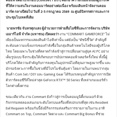
คอมพิวเตอร์ประกอบ (ComSet / DIY) ตอกย้ำความเชื่อมั่นของผู้บริโภค
ที่ให้ความสนใจงานคอมมาร์ตอย่างต่อเนื่อง พร้อมเดินหน้าจัดงานคอม
มาร์ต กลางปีต่อไป วันที่ 2-5 กรกฎาคม 2569 ณ ศูนย์นิทรรศการและการ
ประชุมไบเทคที่เดิม
นายพรชัย จันทรศุภแสง ผู้อำนวยการฝ่ายสื่อไอซีทีและการจัดงาน บริษัท
เออาร์ไอพี จำกัด (มหาชน) เปิดเผยว่า
งาน “COMMART GAMEFORCE” ไม่
เพียงเป็นมหกรรมแสดงสินค้าไอทีเท่านั้น แต่ยังเป็น “ดัชนีชี้วัด” สำคัญที่
สะท้อนความแข็งแกร่งของกำลังซื้อในกลุ่มสินค้าเทคโนโลยีของผู้บริโภค
ไทย โดยเฉพาะในช่วงที่ตลาดกำลังเข้าสู่การเปลี่ยนผ่านสู่ยุค AI PC อย่าง
เต็มรูปแบบ จึงกระตุ้นให้เกิดรอบการอัปเกรดคอมพิวเตอร์ครั้งใหม่ ทั้งนี้ผู้
บริโภคให้ความสำคัญกับการลงทุนในอุปกรณ์ไอทีคุณภาพสูงมากขึ้น และ
มักรอจังหวะการซื้อในช่วงที่มีโปรโมชั่นคุ้มค่า โดยภายในงานพบว่ากลุ่ม
สินค้า Com Set / DIY และ Gaming Gear ได้รับแรงหนุนสำคัญจากการเปิด
ตัวการ์ดจอซีรีส์ใหม่ล่าสุด GeForce RTX™ 50 Series ที่เหล่าเกมเมอร์ทั่ว
โลกต่างตั้งตารอ
ขณะเดียวกัน งาน Commart ยังก้าวสู่การเป็นคอมมูนิตี้เกมเมอร์ ด้วย
กิจกรรมทดลองเล่นเกมระดับโลกบนเครื่องที่สเปกแรงที่สุด เช่น Resident
Evil Requiem พร้อมกันนี้ยังมีกิจกรรมส่งเสริมการขายภายในงาน อาทิ
Commart on Top, Commart วัดดวง และ Commart Big Bonus ที่ช่วย