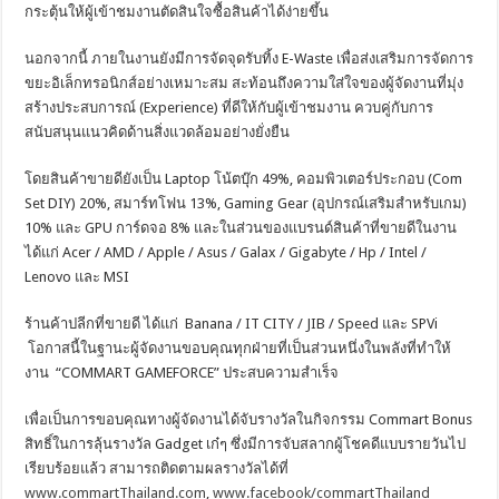
กระตุ้นให้ผู้เข้าชมงานตัดสินใจซื้อสินค้าได้ง่ายขึ้น
นอกจากนี้ ภายในงานยังมีการจัดจุดรับทิ้ง E-Waste เพื่อส่งเสริมการจัดการ
ขยะอิเล็กทรอนิกส์อย่างเหมาะสม สะท้อนถึงความใส่ใจของผู้จัดงานที่มุ่ง
สร้างประสบการณ์ (Experience) ที่ดีให้กับผู้เข้าชมงาน ควบคู่กับการ
สนับสนุนแนวคิดด้านสิ่งแวดล้อมอย่างยั่งยืน
โดยสินค้าขายดียังเป็น Laptop โน้ตบุ๊ก 49%, คอมพิวเตอร์ประกอบ (Com
Set DIY) 20%, สมาร์ทโฟน 13%, Gaming Gear (อุปกรณ์เสริมสำหรับเกม)
10% และ GPU การ์ดจอ 8% และในส่วนของแบรนด์สินค้าที่ขายดีในงาน
ได้แก่ Acer / AMD / Apple / Asus / Galax / Gigabyte / Hp / Intel /
Lenovo และ MSI
ร้านค้าปลีกที่ขายดี ได้แก่ Banana / IT CITY / JIB / Speed และ SPVi
โอกาสนี้ในฐานะผู้จัดงานขอบคุณทุกฝ่ายที่เป็นส่วนหนึ่งในพลังที่ทำให้
งาน “COMMART GAMEFORCE” ประสบความสำเร็จ
เพื่อเป็นการขอบคุณทางผู้จัดงานได้จับรางวัลในกิจกรรม Commart Bonus
สิทธิ์ในการลุ้นรางวัล Gadget เก๋ๆ ซึ่งมีการจับสลากผู้โชคดีแบบรายวันไป
เรียบร้อยแล้ว สามารถติดตามผลรางวัลได้ที่
www.commartThailand.com
,
www.facebook/commartThailand