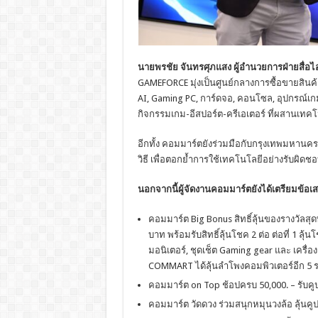
นายพรชัย จันทรศุภแสง ผู้อำนวยการฝ่ายสื่อไอ
GAMEFORCE มุ่งเป็นศูนย์กลางการซื้อขายสินค้าไ
AI, Gaming PC, การ์ดจอ, คอนโซล, อุปกรณ์เก
กิจกรรมเกม-อีสปอร์ต-ครีเอเตอร์ ที่ผสานเทคโ
อีกทั้ง คอมมาร์ตยังร่วมมือกับกรุงเทพมหานคร เ
วิธี เพื่อตอกย้ำการใช้เทคโนโลยีอย่างรับผิดช
นอกจากนี้ผู้จัดงานคอมมาร์ตยังได้เตรียมข้อ
คอมมาร์ต Big Bonus สิทธิ์ลุ้นของรางวัลสุ
บาท พร้อมรับสิทธิ์ลุ้นโชค 2 ต่อ ต่อที่ 1 ล
มอนิเตอร์, ชุดเช็ต Gaming gear และ เครื่องเ
COMMART ได้ลุ้นลำโพงคอมพิวเตอร์อีก 5 ร
คอมมาร์ต on Top ช้อปครบ 50,000. – รับคูป
คอมมาร์ต วัดดวง ร่วมสนุกหมุนวงล้อ ลุ้นคูป