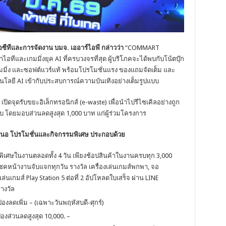
ซีทีและการจัดงาน บมจ. เออาร์ไอพี กล่าวว่า
“COMMART
อทีและเกมมิ่งยุค AI ที่ครบวงจรที่สุด ผู้บริโภคจะได้พบกับโน้ตบุ๊ก
มมิ่ง และซอฟต์แวร์แท้ พร้อมโปรโมชั่นแรง ของแถมจัดเต็ม และ
นโลยี AI เข้ากับประสบการณ์ความบันเทิงอย่างเต็มรูปแบบ
ปิดจุดรับขยะอิเล็กทรอนิกส์ (e-waste) เพื่อนำไปรีไซเคิลอย่างถูก
อบ โดยมอบส่วนลดสูงสุด 1,000 บาท แก่ผู้ร่วมโครงการ
เสนอ โปรโมชั่นและกิจกรรมพิเศษ ประกอบด้วย
ดพิเศษในงานตลอดทั้ง 4 วัน เพียงช้อปสินค้าในงานครบทุก 3,000
ุ้นโชคหน้างานจับแจกทุกวัน รางวัล เครื่องเล่นเกมส์พกพา, จอ
ล่นเกมส์ Play Station 5 ต่อที่ 2 อัปโหลดใบเสร็จ ผ่าน LINE
างวัล
องลดเพิ่ม – (เฉพาะวันพฤหัสบดี-ศุกร์)
องส่วนลดสูงสุด 10,000. –