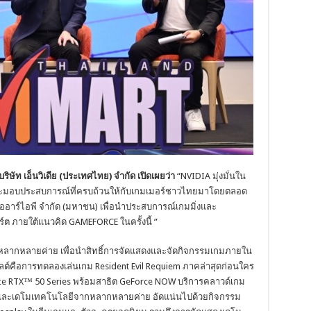
ริษัท เอ็นวิเดีย (ประเทศไทย) จำกัด เปิดเผยว่า
“NVIDIA มุ่งมั่นใน
และมอบประสบการณ์ที่ครบถ้วนให้กับเกมเมอร์ชาวไทยมาโดยตลอด
ิษัท เออาร์ไอพี จำกัด (มหาชน) เพื่อนำประสบการณ์เกมมิ่งและ
์ต ภายใต้แนวคิด GAMEFORCE ในครั้งนี้ ”
้นนำหลากหลายค่าย เพื่อนำสิทธิ์การจัดแสดงและจัดกิจกรรมเกมภายใน
ต์คือการทดลองเล่นเกม Resident Evil Requiem ภาคล่าสุดก่อนใคร
Force RTX™ 50 Series พร้อมสาธิต GeForce NOW บริการคลาวด์เกม
กมและเดโมเทคโนโลยีจากหลากหลายค่าย อัดแน่นไปด้วยกิจกรรม