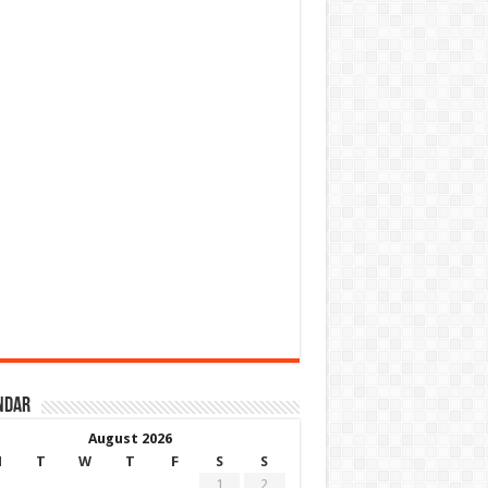
ndar
August 2026
M
T
W
T
F
S
S
1
2