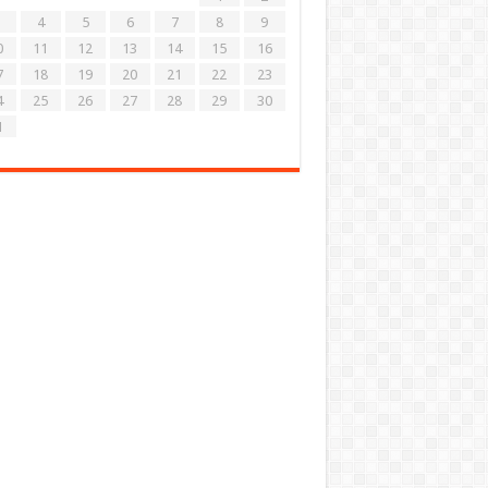
4
5
6
7
8
9
0
11
12
13
14
15
16
7
18
19
20
21
22
23
4
25
26
27
28
29
30
1