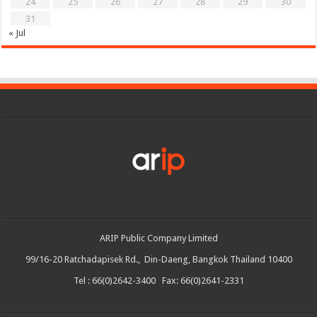
24
25
26
27
28
29
30
31
« Jul
ARIP Public Company Limited
99/16-20 Ratchadapisek Rd., Din-Daeng, Bangkok Thailand 10400
Tel : 66(0)2642-3400 Fax: 66(0)2641-2331