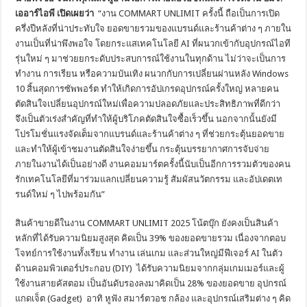
เออาร์ไอพี เปิดเผยว่า
“งาน COMMART UNLIMIT ครั้งนี้ ถือเป็นการเปิด
ครึ่งปีหลังที่น่าประทับใจ ยอดขายรวมของแบรนด์และร้านค้าต่าง ๆ ภายใน
งานเป็นที่น่าพึงพอใจ โดยกระแสเทคโนโลยี AI ที่ผนวกเข้ากับอุปกรณ์ไอที
รุ่นใหม่ ๆ มาช่วยยกระดับประสบการณ์ใช้งานในทุกด้าน ไม่ว่าจะเป็นการ
ทำงาน การเรียน หรือความบันเทิง ผนวกกับการเปลี่ยนผ่านหลัง Windows
10 สิ้นสุดการซัพพอร์ต ทำให้เกิดการอัปเกรดอุปกรณ์ครั้งใหญ่ หลายคน
ตัดสินใจเปลี่ยนอุปกรณ์ใหม่เพื่อความปลอดภัยและประสิทธิภาพที่ดีกว่า
จึงเป็นตัวเร่งสำคัญที่ทำให้ผู้บริโภคตัดสินใจซื้อเร็วขึ้น นอกจากนั้นยังมี
โปรโมชั่นแรงจัดเต็มจากแบรนด์และร้านค้าต่าง ๆ ที่ช่วยกระตุ้นยอดขาย
และทำให้ผู้เข้าชมงานตัดสินใจง่ายขึ้น กระตุ้นบรรยากาศการจับจ่าย
ภายในงานได้เป็นอย่างดี งานคอมมาร์ตครั้งนี้นับเป็นอีกการรวมตัวของคน
รักเทคโนโลยีที่มาร่วมแลกเปลี่ยนความรู้ สัมผัสนวัตกรรม และอัปเดตเท
รนด์ใหม่ ๆ ไปพร้อมกัน”
สินค้าขายดีในงาน COMMART UNLIMIT 2025 โน้ตบุ๊ก ยังคงเป็นสินค้า
หลักที่ได้รับความนิยมสูงสุด คิดเป็น 39% ของยอดขายรวม เนื่องจากตอบ
โจทย์การใช้งานทั้งเรียน ทำงาน เล่นเกม และส่วนใหญ่มีฟีเจอร์ AI ในตัว
ด้านคอมพิวเตอร์ประกอบ (DIY) ได้รับความนิยมจากกลุ่มเกมเมอร์และผู้
ใช้งานสายคัสตอม เป็นอันดับรองลงมาคิดเป็น 28% ของยอดขาย อุปกรณ์
แกดเจ็ต (Gadget) อาทิ หูฟัง สมาร์ตวอช กล้อง และอุปกรณ์เสริมต่าง ๆ คิด