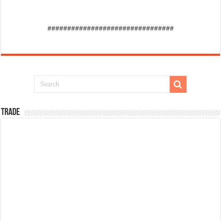
################################
TRADE