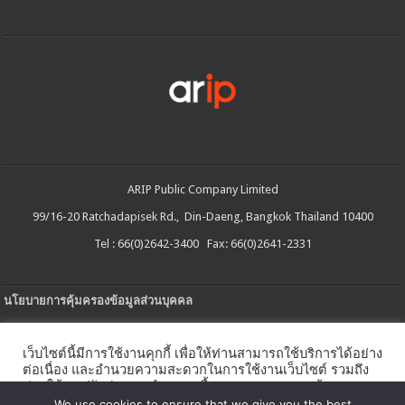
ARIP Public Company Limited
99/16-20 Ratchadapisek Rd., Din-Daeng, Bangkok Thailand 10400
Tel : 66(0)2642-3400 Fax: 66(0)2641-2331
นโยบายการคุ้มครองข้อมูลส่วนบุคคล
ประกาศความเป็นส่วนตัว
เว็บไซต์นี้มีการใช้งานคุกกี้ เพื่อให้ท่านสามารถใช้บริการได้อย่าง
นโยบายการใช้คกกี้
ต่อเนื่อง และอำนวยความสะดวกในการใช้งานเว็บไซต์ รวมถึง
ช่วยให้เราปรับปรุงการนำเสนอเนื้อหาตรงตามความต้องการ
ใบรับแจ้งการประกอบธุรกิจบริการแพลตฟอร์มดิจิทัล
ของท่าน โดยสามารถศึกษารายละเอียดเพิ่มเติมได้ใน
นโยบาย
We use cookies to ensure that we give you the best