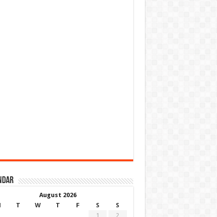
ndar
August 2026
M
T
W
T
F
S
S
1
2