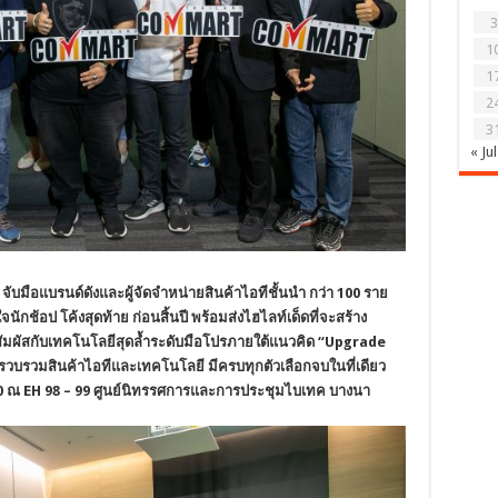
3
1
1
2
3
« Jul
ับมือแบรนด์ดังและ
ผู้จัดจำหน่ายสินค้าไอทีชั้นนำ
กว่า 100 ราย
กช้อป โค้งสุดท้าย ก่อนสิ้นปี พร้อมส่งไฮไลท์เด็ดที่จะสร้าง
ัมผัสกับเทคโนโลยีสุดล้ำระดับมือโปร
ภายใต้แนวคิด “
Upgrade
ที่รวบรวมสินค้าไอทีและเทคโนโลยี มีครบทุกตัวเลือกจบในที่เดียว
00 ณ EH 98 – 99 ศูนย์นิทรรศการและการประชุมไบเทค บางนา