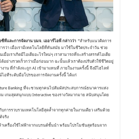
ไอซีทีและการจัดงาน บมจ
. เออาร์ไอพี กล่าวว่า “
สำหรับแนวคิดการ
่อสารว่า เมื่อเรามีเทคโนโลยีที่ทันสมัย มาใช้ในชีวิตประจำวัน ช่วย
นเมื่อเราเกิดมีไอเดียอะไรใหม่ๆ เราสามารถที่จะสร้างสรรค์ไอเดีย
ด้อย่างรวดเร็วกว่าเมื่อก่อนมาก ฉะนั้นแล้วเราต้องปรับตัวใช้ชีวิตอยู่
ที่กำลังจะถูก AI เข้ามาแทนที่ ภายในงานครั้งนี้ จึงมีไฮไลท์
์ไอทีระดับมือโปรของการจัดงานครั้งนี้ ได้แก่
ure Banking ที่จะชวนทุกคนไปสัมผัสประสบการณ์ธนาคารแห่ง
ม เกมสุดสนุกแบบ Interactive ของรางวัลมากมาย สนับสนุนโดย
 กับการรวบรวมเทคโนโลยีสุดล้ำจากทุกค่ายในงานเดียว เสริมด้วย
้จริง
้าเครื่องใช้ไฟฟ้าจากแบรนด์ชั้นนำ พร้อมโปรโมชันสุดร้อนจาก