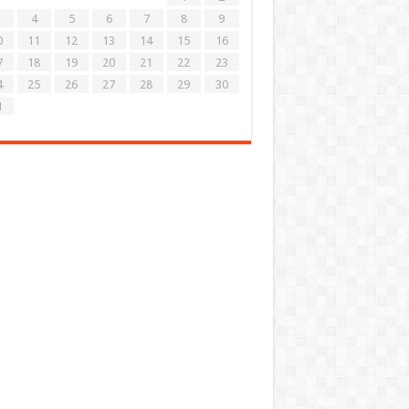
4
5
6
7
8
9
0
11
12
13
14
15
16
7
18
19
20
21
22
23
4
25
26
27
28
29
30
1