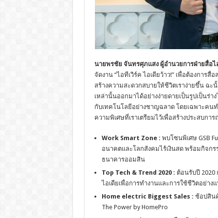
นายพรชัย จันทรศุภแสง ผู้อำนวยการฝ่ายสื่อ
จัดงาน “ไอทีเวิร์ค ไอเดียว้าว!” เพื่อต้องการสื
สร้างความสะดวกสบายให้ชีวิตเราง่ายขึ้น ฉะนั้
เหล่านั้นออกมาได้อย่างง่ายดายเป็นรูปเป็นร่างไ
กับเทคโนโลยีอย่างชาญฉลาด โดยเฉพาะคนทำงาน 
ความพิเศษที่เราเตรียมไว้เพื่อสร้างประสบการณ
Work Smart Zone :
พบโซนพิเศษ GSB Fut
อนาคตและโลกสังคมไร้เงินสด พร้อมกิจกรร
ธนาคารออมสิน
Top Tech & Trend 2020 :
ต้อนรับปี 2020
ไอเดียเพื่อการทำงานและการใช้ชีวิตอย่างแท
Home electric Biggest Sales :
ช้อปสินค
The Power by HomePro