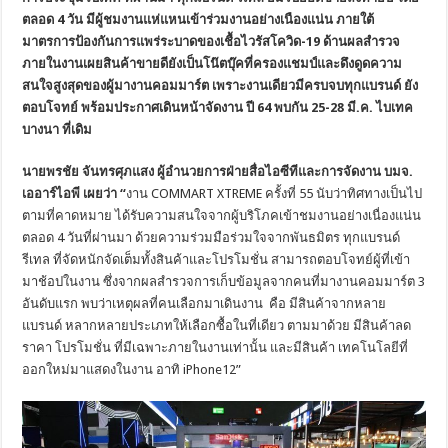
ตลอด 4 วัน มีผู้ชมงานแห่แหนเข้าร่วมงานอย่างเนืองแน่น ภายใต้
มาตรการป้องกันการแพร่ระบาดของเชื้อไวรัสโควิด
-19 ด้านผลสำรวจ
ภายในงานเผยสินค้าขายดียังเป็นโน๊ตบุ๊คที่ครองแชมป์และดึงดูดความ
สนใจสูงสุดของผู้มางานคอมมาร์ต เพราะงานเดียวมีครบจบทุกแบรนด์ ยัง
ตอบโจทย์ พร้อมประกาศเดินหน้าจัดงาน ปี 64 พบกัน 25-28 มี.ค. ไบเทค
บางนา ที่เดิม
นายพรชัย จันทรศุภแสง ผู้อำนวยการฝ่ายสื่อไอซีทีและการจัดงาน บมจ
.
เออาร์ไอพี เผยว่า “
งาน COMMART XTREME ครั้งที่ 55 นับว่าทิศทางเป็นไป
ตามที่คาดหมาย ได้รับความสนใจจากผู้บริโภคเข้าชมงานอย่างเนื่องแน่น
ตลอด 4 วันที่ผ่านมา ด้วยความร่วมมือร่วมใจจากพันธมิตร ทุกแบรนด์
รีเทล ที่จัดหนักจัดเต็มทั้งสินค้าและโปรโมชั่น สามารถตอบโจทย์ผู้ที่เข้า
มาช้อปในงาน ซึ่งจากผลสำรวจการเก็บข้อมูลจากคนที่มางานคอมมาร์ต 3
อันดับแรก พบว่าเหตุผลที่คนเลือกมาเดินงาน คือ มีสินค้าจากหลาย
แบรนด์ หลากหลายประเภทให้เลือกซื้อในที่เดียว ตามมาด้วย มีสินค้าลด
ราคา โปรโมชั่น ที่มีเฉพาะภายในงานเท่านั้น และมีสินค้า เทคโนโลยีที่
ออกใหม่มาแสดงในงาน อาทิ iPhone12”