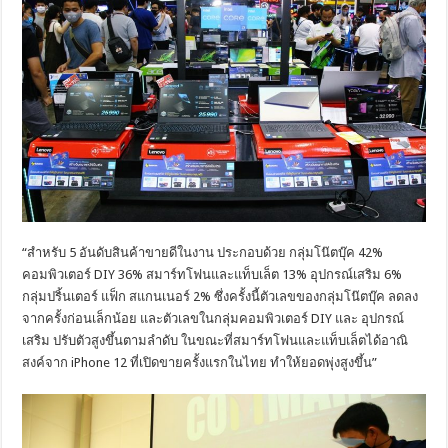
“สำหรับ 5 อันดับสินค้าขายดีในงาน ประกอบด้วย กลุ่มโน๊ตบุ๊ค 42%
คอมพิวเตอร์ DIY 36% สมาร์ทโฟนและแท็บเล็ต 13% อุปกรณ์เสริม 6%
กลุ่มปริ้นเตอร์ แฟ็ก สแกนเนอร์ 2% ซึ่งครั้งนี้ตัวเลขของกลุ่มโน๊ตบุ๊ค ลดลง
จากครั้งก่อนเล็กน้อย และตัวเลขในกลุ่มคอมพิวเตอร์ DIY และ อุปกรณ์
เสริม ปรับตัวสูงขึ้นตามลำดับ ในขณะที่สมาร์ทโฟนและแท็บเล็ตได้อาณิ
สงค์จาก iPhone 12 ที่เปิดขายครั้งแรกในไทย ทำให้ยอดพุ่งสูงขึ้น”