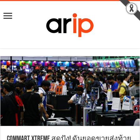
COMMART XTREME สุดปัง! ดันยอดขายส่งท้าย