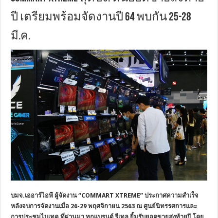
ปี เตรียมพร้อมจัดงานปี 64 พบกัน 25-28
มี.ค.
บมจ.เออาร์ไอพี ผู้จัดงาน “
COMMART XTREME” ประกาศความสำเร็จ
หลังจบการจัดงานเมื่อ
26-29 พฤศจิกายน 2563
ณ ศูนย์นิทรรศการและ
การประชุมไบเทค ที่ผ่านมา
ทุกแบรนด์ รีเทล ยิ้มรับยอดขายส่งท้ายปี โดย