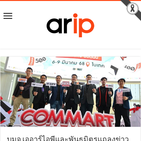
บมจ.เออาร์ไอพีและพันธมิตรแถลงข่าว