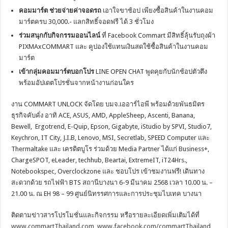
คอมมาร์ต ช่วยจ่ายค่าจอดรถ
เอาใจขาช้อป เพียงซื้อสินค้าในงานคอม
มาร์ตครบ 30,000.- แลกสิทธิ์จอดฟรี ได้ 3 ชั่วโมง
ร่วมสนุกกับกิจกรรมออนไลน์
ที่ Facebook Commart มีสิทธิ์ลุ้นรับถุงผ้า
PIXMAxCOMMART และ คูปองใช้แทนเงินสดใช้ซื้อสินค้าในงานคอม
มาร์ต
เข้ากลุ่มคอมมาร์ตบอกโปร
LINE OPEN CHAT พูดคุยกับนักช้อปตัวตึง
พร้อมอัปเดตโปรชั่นจากหน้างานก่อนใคร
งาน COMMART UNLOCK จัดโดย บมจ.เออาร์ไอพี พร้อมด้วยพันธมิตร
ธุรกิจคับคั่ง อาทิ ACE, ASUS, AMD, AppleSheep, Ascenti, Banana,
Bewell, Ergotrend, E-Quip, Epson, Gigabyte, iStudio by SPVI, Studio7,
Keychron, IT City, J.I.B, Lenovo, MSI, Secretlab, SPEED Computer และ
Thermaltake และ เครดิตบูโร ร่วมด้วย Media Partner ได้แก่ Business+,
ChargeSPOT, eLeader, techhub, Beartai, ExtremeIT, iT24Hrs.,
Notebookspec, Overclockzone และ ชอบโปร เข้าชมงานฟรี! เดินทาง
สะดวกด้วย รถไฟฟ้า BTS สถานีบางนา 6-9 มีนาคม 2568 เวลา 10.00 น. –
21.00 น. ณ EH 98 – 99 ศูนย์นิทรรศการและการประชุมไบเทค บางนา
ติดตามข่าวสารโปรโมชั่นและกิจกรรม หรือรายละเอียดเพิ่มเติมได้ที่
www.commartThailand.com
,
www.facebook.com/commartThailand
,