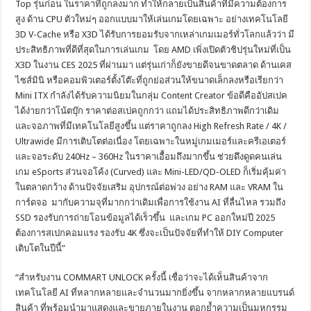
Top รุ่นก่อน ในราคาที่ถูกลงมาก ทำให้กลายเป็นสินค้าที่มีความต้องการ
สูง ด้าน CPU ตัวใหม่ๆ ออกแบบมาให้เล่นเกมโดยเฉพาะ อย่างเทคโนโลยี
3D V-Cache หรือ X3D ได้รับการยอมรับจากเหล่าเกมเมอร์ทั่วโลกแล้วว่า มี
ประสิทธิภาพที่ดีที่สุดในการเล่นเกม โดย AMD เพิ่งเปิดตัวชิปรุ่นใหม่ที่เป็น
X3D ในงาน CES 2025 ที่ผ่านมา แต่รุ่นเก่าก็ยังขายดีจนขาดตลาด ด้านเคส
ไซส์มินิ หรือคอมพิวเตอร์ตั้งโต๊ะที่ถูกย่อส่วนให้ขนาดเล็กลงหรือเรียกว่า
Mini ITX กำลังได้รับความนิยมในกลุ่ม Content Creator ข้อดีคืออัปสเปค
ได้ง่ายกว่าโน้ตบุ๊ก ราคาต่อสเปคถูกกว่า แถมได้ประสิทธิภาพดีกว่าเดิม
และจอภาพที่มีเทคโนโลยีสูงขึ้น แต่ราคาถูกลง High Refresh Rate / 4K /
Ultrawide มีการเติบโตต่อเนื่อง โดยเฉพาะในหมู่เกมเมอร์และครีเอเตอร์
และจอระดับ 240Hz – 360Hz ในราคาเอื้อมถึงมากขึ้น ช่วยดึงดูดคนเล่น
เกม eSports ส่วนจอโค้ง (Curved) และ Mini-LED/QD-OLED ก็เริ่มคุ้มค่า
ในตลาดกว้าง ด้านปัจจัยเสริม อุปกรณ์ต่อพ่วง อย่าง RAM และ VRAM ใน
การ์ดจอ มากับความจุที่มากกว่าเดิมเพื่อการใช้งาน AI ที่ลื่นไหล รวมถึง
SSD รองรับการถ่ายโอนข้อมูลได้เร็วขึ้น และเกม PC ออกใหม่ปี 2025
ต้องการสเปกคอมแรง รองรับ 4K ซึ่งจะเป็นปัจจัยที่ทำให้ DIY Computer
เติบโตในปีนี้”
“สำหรับงาน COMMART UNLOCK ครั้งนี้ เชื่อว่าจะได้เห็นสินค้าจาก
เทคโนโลยี AI ที่หลากหลายและจำนวนมากยิ่งขึ้น จากหลากหลายแบรนด์
สินค้า ที่พร้อมนำมาแสดงและขายภายในงาน ตอกย้ำความเป็นมหกรรม