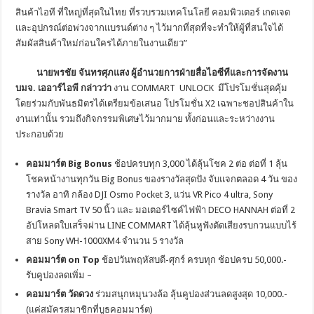
สินค้าไอที ที่ใหญ่ที่สุดในไทย ที่รวบรวมเทคโนโลยี คอมพิวเตอร์ เกดเจด
และอุปกรณ์ต่อพ่วงจากแบรนด์ต่าง ๆ ไว้มากที่สุดที่จะทำให้ผู้ที่สนใจได้
สัมผัสสินค้าใหม่ก่อนใครได้ภายในงานเดียว”
นายพรชัย จันทรศุภแสง ผู้อำนวยการฝ่ายสื่อไอซีทีและการจัดงาน
บมจ
. เออาร์ไอพี กล่าวว่า
งาน COMMART UNLOCK มีโปรโมชั่นสุดคุ้ม
โดยร่วมกับพันธมิตรได้เตรียมข้อเสนอ โปรโมชั่น X2 เฉพาะชอปสินค้าใน
งานเท่านั้น รวมถึงกิจกรรมพิเศษไว้มากมาย ทั้งก่อนและระหว่างงาน
ประกอบด้วย
คอมมาร์ต
Big Bonus
ช้อปครบทุก 3,000 ได้ลุ้นโชค 2 ต่อ ต่อที่ 1 ลุ้น
โชคหน้างานทุกวัน Big Bonus ของรางวัลสุดปัง จับแจกตลอด 4 วัน ของ
รางวัล อาทิ กล้อง DJI Osmo Pocket 3, แว่น VR Pico 4 ultra, Sony
Bravia Smart TV 50 นิ้ว และ มอเตอร์ไซค์ไฟฟ้า DECO HANNAH ต่อที่ 2
อัปโหลดใบเสร็จผ่าน LINE COMMART ได้ลุ้นหูฟังตัดเสียงรบกวนแบบไร้
สาย Sony WH-1000XM4 จำนวน 5 รางวัล
คอมมาร์ต
on Top
ช้อปวันพฤหัสบดี-ศุกร์ ครบทุก ช้อปครบ 50,000.-
รับคูปองลดเพิ่ม –
คอมมาร์ต วัดดวง
ร่วมสนุกหมุนวงล้อ ลุ้นคูปองส่วนลดสูงสุด 10,000.-
(แค่สมัครสมาชิกที่บูธคอมมาร์ต)