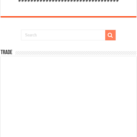
#################################
TRADE