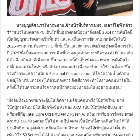
นายบุญเลิศ นราไท ประธานเจ้าหน้าที่บริหาร บมจ
. เออาร์ไอพี กล่าว
ว่า
“แนวโน้มตลาด PC เติบโตขึ้นอย่างต่อเนื่องมาตั้งแต่ปี 2024 การเติบโตนี้
เป็นสัญญาณว่าตลาดเริ่มฟื้นตัว และจะเห็นความชัดเจนมากยิ่งขึ้นในปี
2025 จากความต้องการ PC ที่เพิ่มขึ้น และตลาดจะเติบโตอย่างแข็งแกร่งใน
ปี 2025 ซึ่งเป็นผลมาจากการเพิ่มขึ้นของมูลค่าทางธุรกิจของ AI PC บวกกับ
มีตัวเลือกสินค้าที่เพิ่มมากขึ้น นอกจากนี้ยังเป็นช่วงเวลาของการตัดสินใจ
เปลี่ยนคอมรุ่นใหม่ๆ หรืออัปเกรดคอมเก่า เพื่อรองรับการใช้งานที่มากขึ้น
รวมถึงกระแสความนิยม Personal Customization ที่โชว์ความเป็นตัวตน
ของผู้ใช้ ปรับแต่ง DIY ได้ตามต้องการ จึงเชื่อว่าจะทำให้งานคอมมาร์ตใน
ครั้งนี้ ได้รับความสนใจจากคนที่กำลังมองหาของใหม่อย่างแน่นอน”
“ปัจจัยที่จะมาช่วยกระตุ้นให้เกิดการเปลี่ยนคอมหรือโน้ตบุ๊กใหม่ อาทิ
โน้ตบุ๊กรุ่นใหม่ มีให้เลือกทั้งชิป AI และ ARM เป็นโน้ตบุ๊กติดชิป AI มา
พร้อมซีพียู Intel Core Ultra กับ AMD Ryzen AI หรือมาพร้อมการ์ดจอ Intel
Arc กับ RTX 40 Series ขึ้นไป ส่วนชิป ARM เป็นอีกหนึ่งทางเลือกใหม่ ที่ให้
ประสิทธิภาพสูงแต่ประหยัดพลังงาน ด้านการ์ดจอได้เข้าสู่ยุค AI เต็มตัว
เช่น RTX 50 Series ได้ AI ช่วยดันความแรงจนเกือบเทียบเท่าการ์ดจอระดับ