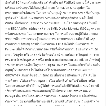
อันดับที่ 30 โดยกลไกขับเคลื่อนสำคัญที่ช่วยให้ไปถึงเป้าหมายนี้ คือ การส่ง
เสริมและสนับสนุนให้เกิด Digital Transformation & Adoption ใน
กระบวนการดำเนินงาน โดยเฉพาะในกลุ่มผู้ประกอบการ SMEs ซึ่งเป็นกลุ่ม
ธุรกิจหลัก ได้เปลี่ยนผ่านการทำงานและการทำธุรกิจด้วยเทคโนโลยี
ดิจิทัล เพิ่มขีดความสามารถทางการแข่งขันและโอกาสทางธุรกิจ ในปีนี้
ทาง ETDA ได้มีการปล่อยผลสำรวจ SMEs Digital Maturity ที่มีข้อมูลความ
พร้อมของ SMEs ในอุตสาหกรรมต่างๆ กับการเปลี่ยนผ่านสู่ดิจิทัล และผล
จากการศึกษาพบว่ากลุ่มผู้ประกอบการอุตสาหกรรมท่องเที่ยวยังมี Gap
ด้านความพร้อมอยู่ การดำเนินงานของ ETDA จึงได้ดำเนินงานร่วมกับ
Partner เพื่อให้เกิดกระบวนการส่งเสริมทั้งในด้านความรู้ และการหานวัต
กรรม โซลูชัน หรือแพลตฟอร์มที่ตอบโจทย์ความต้องการในอุตสาหกรรม
เช่น การจัดหลักสูตร 2TX หรือ Tech Transformation Expedition สำหรับผู้
ประกอบการท่องเที่ยวในรูปแบบ Digital Tourism ในขณะเดียวกันก็ส่งเสริม
กลุ่มผู้ให้บริการเทคโนโลยีดิจิทัลไปพร้อมกันผ่านกิจกรรม Hack for
GROWTH ที่เฟ้นหาโซลูชัน นวัตกรรม เพื่อช่วยธุรกิจท่องเที่ยวให้เติบโต
ทางด้านรายได้และพัฒนาบุคลากรในองค์กรไปด้วยกัน ซึ่งเป็นการเปิด
โอกาสต่อยอดธุรกิจให้กลุ่มผู้ให้บริการเทคโนโลยีดิจิทัลด้วย รวมถึงการมี
บริการรับรองระบบสารสนเทศของผู้ให้บริการ e-Tax Invoice และ e-
Receipt ที่จะช่วยในกระบวนการทำงาน และลดค่าใช้จ่าย ซึ่งเป็นสิ่งที่ยัง
ต้องทำงานอย่างต่อเนื่องในระยะต่อไป ควบคู่ไปกับการประเมินมูลค่าทาง