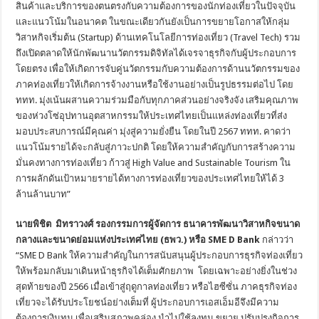
สินค้าและบริการของตนตรงกับความต้องการของนักท่องเที่ยวในปัจจุบัน
และแนวโน้มในอนาคต ในขณะเดียวกันยังเป็นการขยายโอกาสให้กลุ่ม
วิสาหกิจเริ่มต้น (Startup) ด้านเทคโนโลยีการท่องเที่ยว (Travel Tech) รวม
ถึงเปิดตลาดให้นักพัฒนานวัตกรรมดิจิทัลได้เจรจาธุรกิจกับผู้ประกอบการ
โดยตรง เพื่อให้เกิดการจับคู่นวัตกรรมกับความต้องการด้านนวัตกรรมของ
ภาคท่องเที่ยวให้เกิดการจ้างงานหรือใช้งานอย่างเป็นรูปธรรมต่อไป โดย
ททท. มุ่งเน้นผสานความร่วมมือกับทุกภาคส่วนอย่างจริงจัง เสริมคุณภาพ
ของห่วงโซ่อุปทานอุตสาหกรรมให้ประเทศไทยเป็นแหล่งท่องเที่ยวที่ส่ง
มอบประสบการณ์มีคุณค่า มุ่งสู่ความยั่งยืน โดยในปี 2567 ททท. คาดว่า
แนวโน้มรายได้จะกลับสู่ภาวะปกติ โดยให้ความสำคัญกับการสร้างความ
มั่นคงทางการท่องเที่ยว ก้าวสู่ High Value and Sustainable Tourism ใน
การผลักดันเป้าหมายรายได้ทางการท่องเที่ยวของประเทศไทยให้ได้ 3
ล้านล้านบาท”
นายพิชิต มิทราวงศ์ รองกรรมการผู้จัดการ ธนาคารพัฒนาวิสาหกิจขนาด
กลางและขนาดย่อมแห่งประเทศไทย (ธพว.) หรือ
SME D Bank
กล่าวว่า
“SME D Bank ให้ความสำคัญในการสนับสนุนผู้ประกอบการธุรกิจท่องเที่ยว
ให้พร้อมกลับมาเดินหน้าธุรกิจได้เต็มศักยภาพ โดยเฉพาะอย่างยิ่งในช่วง
สุดท้ายของปี 2566 เมื่อเข้าสู่ฤดูกาลท่องเที่ยว หรือไฮซีซั่น ภาคธุรกิจท่อง
เที่ยวจะได้รับประโยชน์อย่างเต็มที่ ผู้ประกอบการเอสเอ็มอีจึงมีความ
ต้องการเงินทุน เพื่อเสริมสภาพคล่อง นำไปใช้ลงทุน ขยาย ปรับปรุงกิจการ