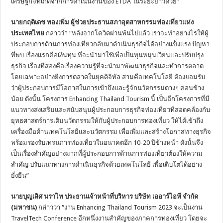
เศรษฐกิจที่เกิดจากการดำเนินงานของ ETDA ในระยะยาวด้วย”
นายกฤติเดช ทองเพิ่ม ผู้ช่วยประธานสภาอุตสาหกรรมท่องเที่ยวแห่ง
ประเทศไทย
กล่าวว่า “หลังจากโควิดผ่านพ้นไปแล้ว เราจะทำอย่างไรให้ผู้
ประกอบการด้านการท่องเที่ยวกลับมาดำเนินธุรกิจได้อย่างแข็งแรง ปัญหา
ที่พบ เรื่องแรกคือเงินทุน ที่จะนำมาใช้เพื่อเป็นทุนหมุนเวียนและปรับปรุง
ธุรกิจ เรื่องที่สองคือเรื่องความรู้ที่จะนำมาพัฒนาธุรกิจและทำการตลาด
โดยเฉพาะอย่างยิ่งการตลาดในยุคดิจิทัล สามคือเทคโนโลยี ต้องยอมรับ
ว่าผู้ประกอบการมีโอกาสในการเข้าถึงและรู้จักนวัตกรรมต่างๆ ค่อนข้าง
น้อย ดังนั้น โครงการ Enhancing Thailand Tourism นี้ เป็นอีกโครงการที่มี
แนวทางส่งเสริมและสนับสนุนผู้ประกอบการธุรกิจท่องเที่ยวที่สอดคล้องกับ
ยุทธศาสตร์การเติมนวัตกรรมให้กับผู้ประกอบการท่องเที่ยว ให้ได้เข้าถึง
เครื่องมือด้านเทคโนโลยีและนวัตกรรม เพื่อเพิ่มและสร้างโอกาสทางธุรกิจ
พร้อมรองรับเทรนการท่องเที่ยวในอนาคตอีก 10-20 ปีข้างหน้า ดังนั้นจึง
เป็นเรื่องสำคัญอย่างมากที่ผู้ประกอบการด้านการท่องเที่ยวต้องให้ความ
สำคัญ ปรับแนวทางการดำเนินธุรกิจด้วยเทคโนโลยี เพื่อเติบโตได้อย่าง
ยั่งยืน”
นายบุญเลิศ นราไท ประธานเจ้าหน้าที่บริหาร บริษัท เออาร์ไอพี จำกัด
(มหาชน)
กล่าวว่า “งาน Enhancing Thailand Tourism 2023 จะเป็นงาน
TravelTech Conference อีกหนึ่งงานสำคัญของภาคการท่องเที่ยว โดยจะ