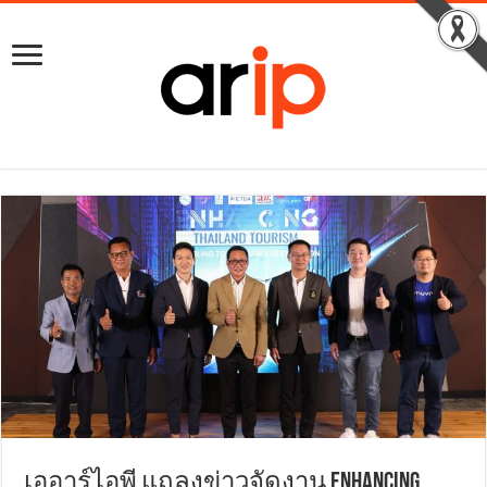
เออาร์ไอพี แถลงข่าวจัดงาน Enhancing