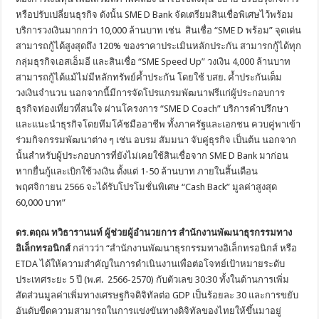
หรือปรับเปลี่ยนธุรกิจ ดังนั้น SME D Bank จัดเตรียมสินเชื่อพิเศษไว้พร้อม
บริการวงเงินมากกว่า 10,000 ล้านบาท เช่น สินเชื่อ “SME D พร้อม” จุดเด่น
สามารถกู้ได้สูงสุดถึง 120% ของราคาประเมินหลักประกัน สามารกกู้ได้ทุก
กลุ่มธุรกิจเอสเอ็มอี และสินเชื่อ “SME Speed Up” วงเงิน 4,000 ล้านบาท
สามารถกู้ได้แม้ไม่มีหลักทรัพย์ค้ำประกัน โดยใช้ บสย. ค้ำประกันเต็ม
วงเงินจำนวน นอกจากนี้มีการจัดโปรแกรมพัฒนาฟรีแก่ผู้ประกอบการ
ธุรกิจท่องเที่ยวที่สนใจ ผ่านโครงการ “SME D Coach” บริการคำปรึกษา
และแนะนำธุรกิจโดยทีมโค้ชมืออาชีพ ทั้งภาครัฐและเอกชน ควบคู่พาเข้า
ร่วมกิจกรรมพัฒนาต่าง ๆ เช่น อบรม สัมมนา จับคู่ธุรกิจ เป็นต้น นอกจาก
นั้นสำหรับผู้ประกอบการที่ยังไม่เคยใช้สินเชื่อจาก SME D Bank มาก่อน
หากยื่นกู้และเบิกใช้วงเงิน ตั้งแต่ 1-50 ล้านบาท ภายในสิ้นเดือน
พฤศจิกายน 2566 จะได้รับโปรโมชั่นพิเศษ “Cash Back” มูลค่าสูงสุด
60,000 บาท”
ดร.ตฤณ ทวิธารานนท์ ผู้ช่วยผู้อำนวยการ สำนักงานพัฒนาธุรกรรมทาง
อิเล็กทรอนิกส์
กล่าวว่า “สำนักงานพัฒนาธุรกรรมทางอิเล็กทรอนิกส์ หรือ
ETDA ได้ให้ความสำคัญในการดำเนินงานเพื่อต่อโจทย์เป้าหมายระดับ
ประเทศระยะ 5 ปี (พ.ศ. 2566-2570) กับตัวเลข 30:30 ทั้งในด้านการเพิ่ม
สัดส่วนมูลค่าเพิ่มทางเศรษฐกิจดิจิทัลต่อ GDP เป็นร้อยละ 30 และการขยับ
อันดับขีดความสามารถในการแข่งขันทางดิจิทัลของไทยให้ขึ้นมาอยู่