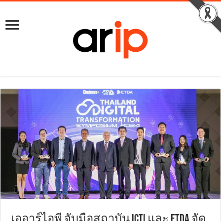
เออาร์ไอพี จับมือสถาบัน ICTI และ ETDA จัด