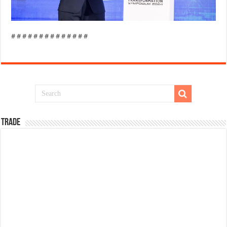
# # # # # # # # # # # # # #
TRADE