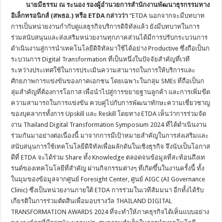
นายมีธรรม ณ ระนอง รองผู้อำนวยการสำนักงานพัฒนาธุรกรรมทาง
อิเล็กทรอนิกส์ (สพธอ.) หรือ
ETDA กล่าวว่า
“ETDA นอกจากจะมีบทบาท
การเป็นหน่วยงานกำกับดูแลธุรกิจบริการดิจิทัลแล้ว ยังมีบทบาทในการ
ร่วมสนับสนุนและส่งเสริมหน่วยงานทุกภาคส่วนได้มีการปรับกระบวนการ
ดำเนินงานสู่การนำเทคโนโลยีดิจิทัลมาใช้ได้อย่าง Productive ซึ่งถือเป็นก
ระบวนการ Digital Transformation ที่เป็นหนึ่งในปัจจัยสำคัญที่เวที
ระหว่างประเทศใช้ในการประเมินความสามารถในการให้บริการและ
ศักยภาพการแข่งขันของภาคเอกชน โดยเฉพาะในกลุ่ม SMEs ที่ถือเป็นก
ลุ่มสำคัญที่ต้องการโอกาส เพื่อนำไปสู่การขยายฐานลูกค้า และการเพิ่มขีด
ความสามารถในการแข่งขัน ควบคู่ไปกับการพัฒนาทักษะความเชี่ยวชาญ
ของบุคลากรทั้งการ Upskill และ Reskill โดยทาง ETDA เห็นว่าการร่วมจัด
งาน Thailand Digital Transformation Symposium 2024 ที่ได้ดำเนินงาน
ร่วมกันมาอย่างต่อเนื่องนี้ มาจากการมีเป้าหมายสำคัญในการส่งเสริมและ
สนับสนุนการใช้เทคโนโลยีดิจิทัลเพื่อผลักดันในเชิงธุรกิจ จึงนับเป็นโอกาส
ดีที่ ETDA จะได้ร่วม Share ทั้ง Knowledge ตลอดจนข้อมูลที่สะท้อนถึงเท
รนด์ของเทคโนโลยีที่สำคัญ ผ่านกิจกรรมต่างๆ ที่เกิดขึ้นในงานครั้งนี้ ทั้ง
ในมุมของข้อมูลจากศูนย์ Foresight Center, ศูนย์ AIGC (AI Governance
Clinic) ซึ่งเป็นหน่วยงานภายใต้ ETDA การร่วมในเวทีสัมมนา อีกทั้งได้รับ
เกียรติในการร่วมตัดสินเพื่อมอบรางวัล THAILAND DIGITAL
TRANSFORMATION AWARDS 2024 ที่จะทำให้ภาคธุรกิจได้เห็นแบบอย่าง