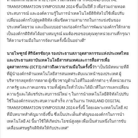
TRANSFORMATION SYMPOSIUM 2024 ขึ้นเป็นปีที่ 3 เพื่อร่วมถ่ายทอด
ประสบการณ์ และองค์ความรู้ในการนำเทคโนโลยีดิจิทัลไปใช้เพื่อปรับ
เปลี่ยนองค์กรไปสู่ยุคดิจิทัล เพิ่มขีดความสามารถในการแข่งขันของ
ประเทศโดยรวม และเป็นแบบอย่างแก่องค์กรในการพัฒนาองค์กรให้กลาย
เป็นองค์กรดิจิทัลได้อย่างสมบูรณ์ ผมต้องขอขอบคุณทุกหน่วยงานที่กรุณา
ให้ความร่วมมือในการจัดงานครั้งนี้เป็นอย่างดี”
นายไพฑูรย์ ศิริฉัตรชัยกุล รองประธานสภาอุตสาหกรรมแห่งประเทศไทย
และประธานสถาบันเทคโนโลยีสารสนเทศและการสื่อสารเพื่อ
อุตสาหกรรม (
ICTI
) กล่าวถึงความร่วมมือในครั้งนี้ว่า
“เป็นนิมิตหมายที่ดี
ที่ผู้นำองค์กรด้านเทคโนโลยีสารสนเทศระดับแนวหน้าของประเทศ ผู้
บริหารกลยุทธ์การตลาด ผู้เชี่ยวชาญด้านไอทีในองค์กรต่าง ๆ ทั้งหน่วยงาน
ภาครัฐ และภาคเอกชน รวมทั้งผู้สนใจทั่วไปจะได้มีเวทีในการแลกเปลี่ยน
ความรู้และได้แชร์ประสบการณ์ใหม่ ๆ ในการนำเทคโนโลยีดิจิทัลไปปรับ
ใช้ในองค์กรจนประสบความสำเร็จ ภายในงาน THAILAND DIGITAL
TRANSFORMATION SYMPOSIUM 2024 ครั้งนี้ โดยเฉพาะเทคโนโลยี AI
ที่มีบทบาทสำคัญมากยิ่งขึ้น ซึ่งเป็นประเด็นสำคัญขององค์กรในการนำ
เทคโนโลยี AI นี้มาใช้ให้เกิดประโยชน์สูงสุด เพื่อเป็นส่วนหนึ่งในการขับ
เคลื่อนเศรษฐกิจดิจิทัลให้กับประเทศ”