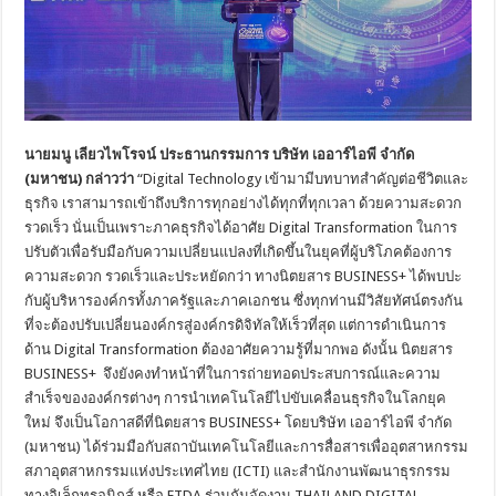
นายมนู เลียวไพโรจน์ ประธานกรรมการ บริษัท เออาร์ไอพี จำกัด
(มหาชน) กล่าวว่า
“Digital Technology เข้ามามีบทบาทสำคัญต่อชีวิตและ
ธุรกิจ เราสามารถเข้าถึงบริการทุกอย่างได้ทุกที่ทุกเวลา ด้วยความสะดวก
รวดเร็ว นั่นเป็นเพราะภาคธุรกิจได้อาศัย Digital Transformation ในการ
ปรับตัวเพื่อรับมือกับความเปลี่ยนแปลงที่เกิดขึ้นในยุคที่ผู้บริโภคต้องการ
ความสะดวก รวดเร็วและประหยัดกว่า ทางนิตยสาร BUSINESS+ ได้พบปะ
กับผู้บริหารองค์กรทั้งภาครัฐและภาคเอกชน ซึ่งทุกท่านมีวิสัยทัศน์ตรงกัน
ที่จะต้องปรับเปลี่ยนองค์กรสู่องค์กรดิจิทัลให้เร็วที่สุด แต่การดำเนินการ
ด้าน Digital Transformation ต้องอาศัยความรู้ที่มากพอ ดังนั้น นิตยสาร
BUSINESS+ จึงยังคงทำหน้าที่ในการถ่ายทอดประสบการณ์และความ
สำเร็จขององค์กรต่างๆ การนำเทคโนโลยีไปขับเคลื่อนธุรกิจในโลกยุค
ใหม่ จึงเป็นโอกาสดีที่นิตยสาร BUSINESS+ โดยบริษัท เออาร์ไอพี จำกัด
(มหาชน) ได้ร่วมมือกับสถาบันเทคโนโลยีและการสื่อสารเพื่ออุตสาหกรรม
สภาอุตสาหกรรมแห่งประเทศไทย (ICTI) และสำนักงานพัฒนาธุรกรรม
ทางอิเล็กทรอนิกส์ หรือ ETDA ร่วมกันจัดงาน THAILAND DIGITAL