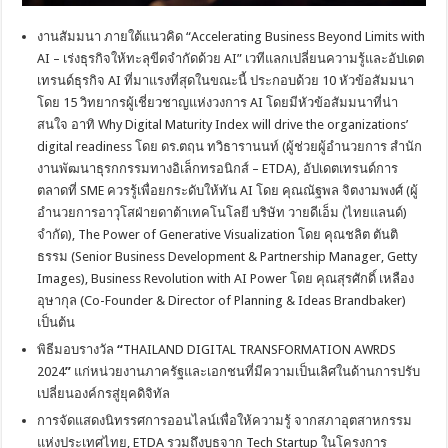
งานสัมมนา ภายใต้แนวคิด “Accelerating Business Beyond Limits with
AI – เร่งธุรกิจให้ทะลุขีดจำกัดด้วย AI” เวทีแลกเปลี่ยนความรู้และอัปเดต
เทรนด์ธุรกิจ AI ที่มาแรงที่สุดในขณะนี้ ประกอบด้วย 10 หัวข้อสัมมนา
โดย 15 วิทยากรผู้เชี่ยวชาญแห่งวงการ AI โดยมีหัวข้อสัมมนาที่น่า
สนใจ อาทิ Why Digital Maturity Index will drive the organizations’
digital readiness โดย ดร.ตฤน ทวิธารานนท์ (ผู้ช่วยผู้อำนวยการ สำนัก
งานพัฒนาธุรกกรรมทางอิเล็กทรอนิกส์ – ETDA), อัปเดตเทรนด์การ
ตลาดที่ SME ควรรู้เพื่อยกระดับให้ทัน AI โดย คุณณัฐพล จิตงามพงศ์ (ผู้
อำนวยการอาวุโสฝ่ายดาต้าเทคโนโลยี บริษัท วายดีเอ็ม (ไทยแลนด์)
จำกัด), The Power of Generative Visualization โดย คุณชลิต ตันติ
ธรรม (Senior Business Development & Partnership Manager, Getty
Images), Business Revolution with AI Power โดย คุณสุรศักดิ์ เหลือง
อุษากุล (Co-Founder & Director of Planning & Ideas Brandbaker)
เป็นต้น
พิธีมอบรางวัล
“
THAILAND DIGITAL TRANSFORMATION AWRDS
2024
”
แก่หน่วยงานภาครัฐและเอกชนที่มีความเป็นเลิศในด้านการปรับ
เปลี่ยนองค์กรสู่ยุคดิจิทัล
การจัดแสดงนิทรรศการออนไลน์เพื่อให้ความรู้ จากสภาอุตสาหกรรม
แห่งประเทศไทย, ETDA รวมถึงบูธจาก Tech Startup ในโครงการ