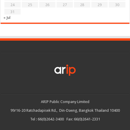
24
25
26
27
28
29
30
31
« Jul
ARIP Public Company Limited
99/16-20 Ratchadapisek Rd., Din-Daeng, Bangkok Thailand 10400
Tel : 66(0)2642-3400 Fax: 66(0)2641-2331