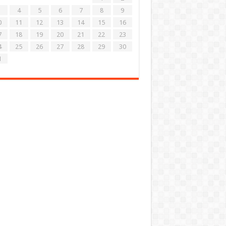
4
5
6
7
8
9
0
11
12
13
14
15
16
7
18
19
20
21
22
23
4
25
26
27
28
29
30
1