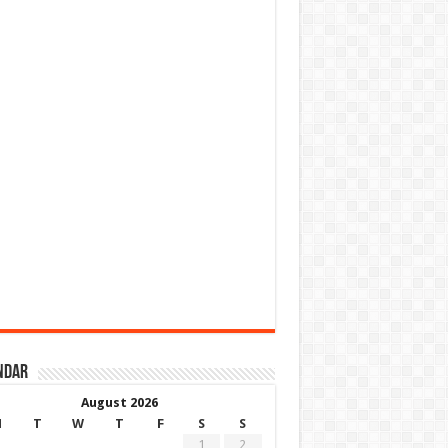
ndar
August 2026
M
T
W
T
F
S
S
1
2