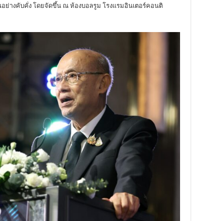
่างคับคั่ง โดยจัดขึ้น ณ ห้องบอลรูม โรงแรมอินเตอร์คอนติ