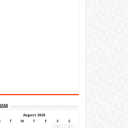
ndar
August 2026
M
T
W
T
F
S
S
1
2