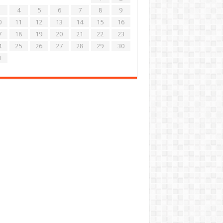
4
5
6
7
8
9
0
11
12
13
14
15
16
7
18
19
20
21
22
23
4
25
26
27
28
29
30
1