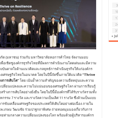
3
1
1
2
3
« Jul
จำกัด (มหาชน) ร่วมกับ มหาวิทยาลัยหอการค้าไทย จัดงานมอบ
พื่อเชิดชูองค์กรธุรกิจไทยที่มีผลการดำเนินงานโดดเด่นและมีความ
แรงบันดาลใจด้านแนวคิดและกลยุทธ์การดำเนินธุรกิจให้แก่องค์กร
งของเศรษฐกิจไทยในอนาคต โดยในปีนี้จัดขึ้นภายใต้แนวคิด
“
Thrive
้างการเติบโต”
โดย เน้นย้ำความสำคัญของความยืดหยุ่นและความ
เปลี่ยนแปลงและความไม่แน่นอนของเศรษฐกิจโลก ผ่านการเรียนรู้
างการเติบโตอย่างยั่งยืน โดยในปีนี้มีองค์กรที่ได้รับรางวัลรวมทั้ง
หกรรม 7 รางวัล และรางวัลความเป็นเลิศ 11 รางวัล ซึ่งล้วนเป็นแบบ
รขับเคลื่อนเศรษฐกิจของประเทศให้เติบโตอย่างต่อเนื่อง ภายใน
 นพ.เกษม วัฒนชัย ร่วมปาฐกถาพิเศษ ถ่ายทอดมุมมองเกี่ยวกับการ
ยท่ามกลางความเปลี่ยนแปลงของโลก พร้อมด้วยผู้บริหารองค์กร