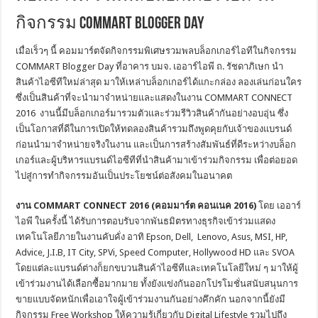
กิจกรรม COMMART Blogger Day
เมื่อเร็วๆ นี้ คอมมาร์ตจัดกิจกรรมพิเศษรวมพลบล็อกเกอร์ไอทีในกิจกรรม
COMMART Blogger Day ที่อาคาร บมจ. เออาร์ไอพี ถ. รัชดาภิเษก นำ
สินค้าไอซีทีใหม่ล่าสุด มาให้เหล่าบล็อกเกอร์ได้แกะกล่อง ลองเล่นก่อนใคร
ซึ่งเป็นสินค้าที่จะนำมาจำหน่ายและแสดงในงาน COMMART CONNECT
2016
งานนี้มีบล็อกเกอร์มารวมตัวและร่วมรีวิวสินค้ากันอย่างอบอุ่น ซึ่ง
เป็นโอกาสที่ดีในการเปิดให้ทดลองสินค้ารวมถึงพูดคุยกับเจ้าของแบรนด์
ก่อนนำมาจำหน่ายจริงในงาน และเป็นการสร้างสัมพันธ์ที่ดีระหว่างบล็อก
เกอร์และผู้บริหารแบรนด์ไอซีทีที่นำสินค้ามาเข้าร่วมกิจกรรม เพื่อต่อยอด
ไปสู่การทำกิจกรรมอันเป็นประโยชน์ต่อสังคมในอนาคต
งาน COMMART CONNECT 2016 (คอมมาร์ต คอนเนค 2016)
โดย เออาร์
ไอพี ในครั้งนี้ ได้รับการตอบรับจากพันธมิตรทางธุรกิจเข้าร่วมแสดง
เทคโนโลยีภายในงานคับคั่ง อาทิ Epson, Dell,
Lenovo, Asus, MSI, HP,
Advice, J.I.B, IT City, SPVi, Speed Computer, Hollywood HD และ SVOA
โดยแต่ละแบรนด์ต่างก็ยกขบวนสินค้าไอซีทีและเทคโนโลยีใหม่ ๆ มาให้ผู้
เข้าร่วมงานได้เลือกซื้อมากมาย ทั้งยังแข่งกันออกโปรโมชั่นสนับสนุนการ
ขายแบบจัดหนักเพื่อเอาใจผู้เข้าร่วมงานกันอย่างคึกคัก นอกจากนี้ยังมี
กิจกรรม Free Workshop ให้ความรู้เกี่ยวกับ Digital Lifestyle รวมไปถึง