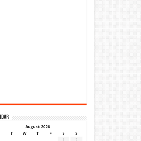
ndar
August 2026
M
T
W
T
F
S
S
1
2