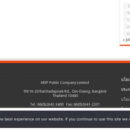
3
1
1
2
3
« Jul
นโยบ
ARIP Public Company Limited
ประก
99/16-20 Ratchadapisek Rd., Din-Daeng, Bangkok
Thailand 10400
นโยบ
Tel : 66(0)2642-3400 Fax: 66(0)2641-2331
ใบรับ
งต่อเนื่อง และอำนวยความสะดวกในการใช้งานเว็บไซต์ รวมถึงช่วยให้เราปรับ
e best experience on our website. If you continue to use this site we w
นโยบ
ายละเอียดเพิ่มเติมได้ใน
นโยบายคุกกี้