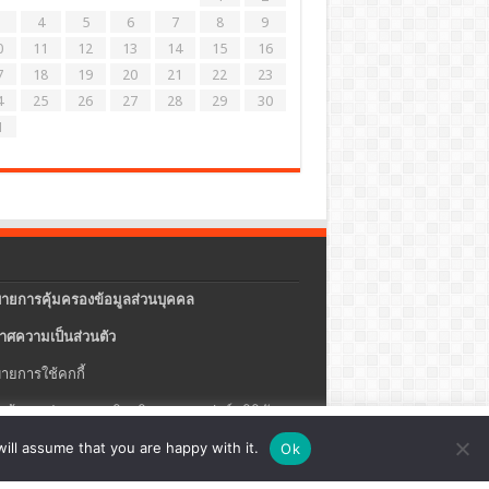
4
5
6
7
8
9
0
11
12
13
14
15
16
7
18
19
20
21
22
23
4
25
26
27
28
29
30
1
ายการคุ้มครองข้อมูลส่วนบุคคล
าศความเป็นส่วนตัว
ายการใช้คกกี้
แจ้งการประกอบธุรกิจบริการแพลตฟอร์มดิจิทัล
ปรุง
ตั้งค่าคุกกี้
ตกลง
ill assume that you are happy with it.
Ok
ายความปลอดภัยของข้อมูลสารสนเทศ