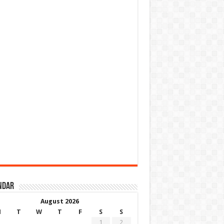
ndar
August 2026
M
T
W
T
F
S
S
1
2