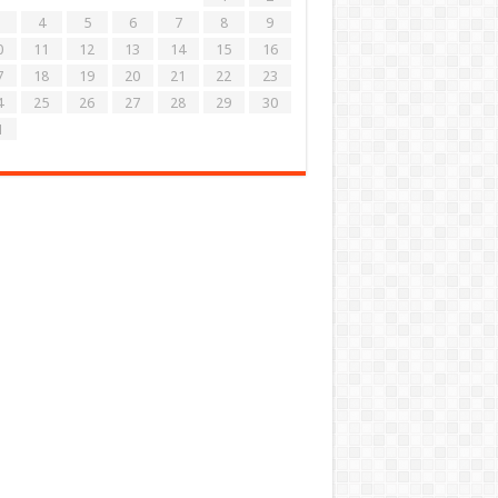
4
5
6
7
8
9
0
11
12
13
14
15
16
7
18
19
20
21
22
23
4
25
26
27
28
29
30
1