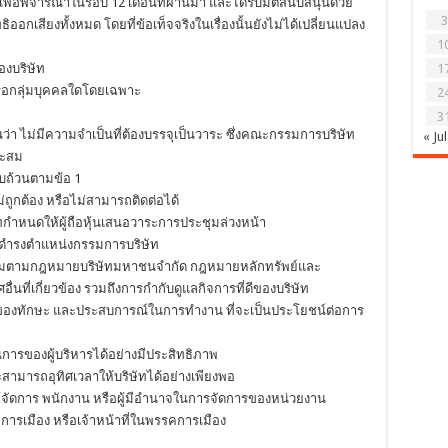
ือหุ้นเพื่อพิจารณาในรอบ 12 เดือนที่ผ่านมา และได้รับมติสนับสนุนด้วย
3
ธิออกเสียงทั้งหมด โดยที่ข้อเท็จจริงในเรื่องนั้นยังไม่ได้เปลี่ยนแปลง
1
องบริษัท
1
หรือกลุ่มบุคคลใดโดยเฉพาะ
2
3
นว่า ไม่มีความจำเป็นที่ต้องบรรจุเป็นวาระ ซึ่งคณะกรรมการบริษัท
« Jul
าะสม
ครบถ้วนตามข้อ 1
อไม่ถูกต้อง หรือไม่สามารถติดต่อได้
ัทกำหนดให้ผู้ถือหุ้นเสนอวาระการประชุมล่วงหน้า
ื่อดำรงตำแหน่งกรรมการบริษัท
งห้ามตามกฎหมายบริษัทมหาชนจำกัด กฎหมายหลักทรัพย์และ
ี่เกี่ยวข้อง รวมถึงการกำกับดูแลกิจการที่ดีของบริษัท
องทักษะ และประสบการณ์ในการทำงาน ที่จะเป็นประโยชน์ต่อการ
การของผู้บริหารได้อย่างมีประสิทธิภาพ
สามารถอุทิศเวลาให้บริษัทได้อย่างเพียงพอ
้จัดการ พนักงาน หรือผู้มีอำนาจในการจัดการของหน่วยงาน
ารเมือง หรือเจ้าหน้าที่ในพรรคการเมือง