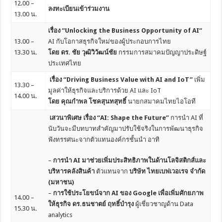
12.00 –
ลงทะเบียนเข้าร่วมงาน
13.00 น.
เรื่อง “Unlocking the Business Opportunity of AI“
13.00 –
AI กับโอกาสธุรกิจใหม่ของผู้ประกอบการไทย
13.30 น
.
โดย ดร. ชัย วุฒิวิวัฒน์ชัย
กรรมการสมาคมปัญญาประดิษฐ์
ประเทศไทย
เรื่อง “Driving Business Value with AI and IoT”
เพิ่ม
13.30 –
มูลค่าให้ธุรกิจและบริการด้วย AI และ IoT
14.00 น
.
โดย คุณกำพล โชคสุนทสุทธิ์
นายกสมาคมไทยไอโอที
เสวนาพิเศษ เรื่อง “AI: Shape the Future”
การนำ AI ที่
นับวันจะมีบทบาทสำคัญมาปรับใช้จริงในการพัฒนาธุรกิจ
ฟังทรรศนะจากตัวแทนองค์กรชั้นนำ อาทิ
–
การนำ AI มาช่วยเพิ่มประสิทธิภาพในด้านโลจิสติกส์และ
บริหารคลังสินค้า
ตัวแทนจาก
บริษัท ไทยเบฟเวอเรจ จำกัด
(มหาชน)
–
การใช้ประโยขน์จาก AI ของ Google เพื่อเพิ่มศักยภาพ
14.00 –
ให้ธุรกิจ ดร.ธนชาตย์ ฤทธิ์บำรุง
ผู้เชี่ยวชาญด้าน Data
15.30 น
.
analytics