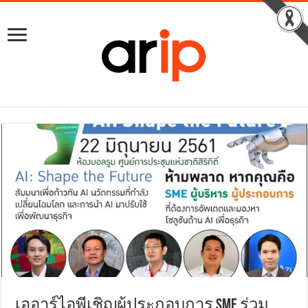
เออาร์ไอพีเชิญผู้ประกอบการ SME ร่วม